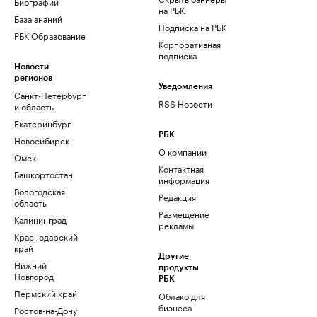
Биографии
на РБК
База знаний
Подписка на РБК
РБК Образование
Корпоративная
подписка
Новости
регионов
Уведомления
Санкт-Петербург
RSS Новости
и область
Екатеринбург
РБК
Новосибирск
О компании
Омск
Контактная
Башкортостан
информация
Вологодская
Редакция
область
Размещение
Калининград
рекламы
Краснодарский
край
Другие
Нижний
продукты
Новгород
РБК
Пермский край
Облако для
бизнеса
Ростов-на-Дону