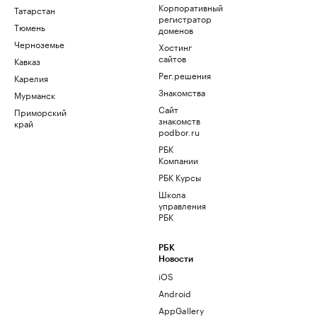
Корпоративный
Татарстан
регистратор
Тюмень
доменов
Черноземье
Хостинг
сайтов
Кавказ
Рег.решения
Карелия
Знакомства
Мурманск
Сайт
Приморский
знакомств
край
podbor.ru
РБК
Компании
РБК Курсы
Школа
управления
РБК
РБК
Новости
iOS
Android
AppGallery