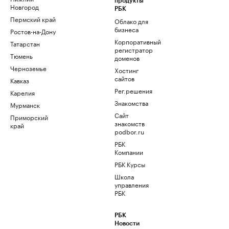
продукты
Новгород
РБК
Пермский край
Облако для
бизнеса
Ростов-на-Дону
Корпоративный
Татарстан
регистратор
Тюмень
доменов
Черноземье
Хостинг
сайтов
Кавказ
Рег.решения
Карелия
Знакомства
Мурманск
Сайт
Приморский
знакомств
край
podbor.ru
РБК
Компании
РБК Курсы
Школа
управления
РБК
РБК
Новости