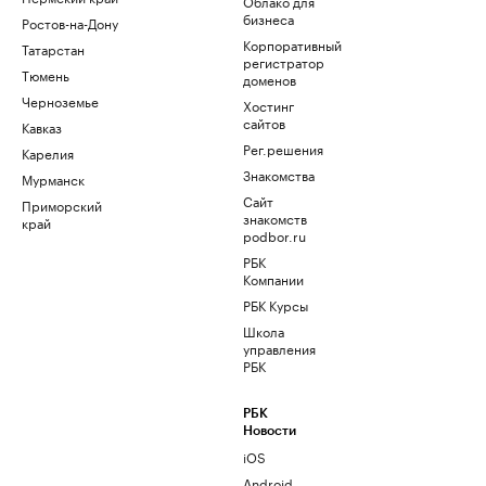
Облако для
бизнеса
Ростов-на-Дону
Корпоративный
Татарстан
регистратор
Тюмень
доменов
Черноземье
Хостинг
сайтов
Кавказ
Рег.решения
Карелия
Знакомства
Мурманск
Сайт
Приморский
знакомств
край
podbor.ru
РБК
Компании
РБК Курсы
Школа
управления
РБК
РБК
Новости
iOS
Android