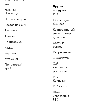
край
Другие
Нижний
продукты
Новгород
РБК
Пермский край
Облако для
бизнеса
Ростов-на-Дону
Корпоративный
Татарстан
регистратор
Тюмень
доменов
Черноземье
Хостинг
сайтов
Кавказ
Рег.решения
Карелия
Знакомства
Мурманск
Сайт
Приморский
знакомств
край
podbor.ru
РБК
Компании
РБК Курсы
Школа
управления
РБК