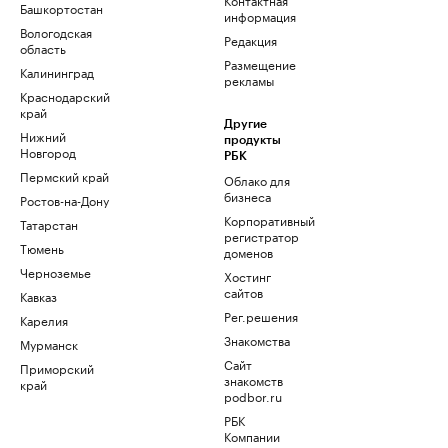
Башкортостан
информация
Вологодская
Редакция
область
Размещение
Калининград
рекламы
Краснодарский
край
Другие
Нижний
продукты
Новгород
РБК
Пермский край
Облако для
бизнеса
Ростов-на-Дону
Корпоративный
Татарстан
регистратор
Тюмень
доменов
Черноземье
Хостинг
сайтов
Кавказ
Рег.решения
Карелия
Знакомства
Мурманск
Сайт
Приморский
знакомств
край
podbor.ru
РБК
Компании