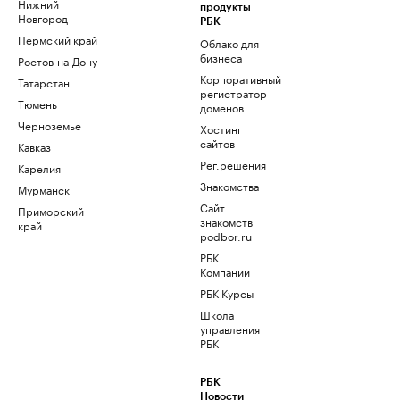
Нижний
продукты
Новгород
РБК
Пермский край
Облако для
бизнеса
Ростов-на-Дону
Корпоративный
Татарстан
регистратор
Тюмень
доменов
Черноземье
Хостинг
сайтов
Кавказ
Рег.решения
Карелия
Знакомства
Мурманск
Сайт
Приморский
знакомств
край
podbor.ru
РБК
Компании
РБК Курсы
Школа
управления
РБК
РБК
Новости