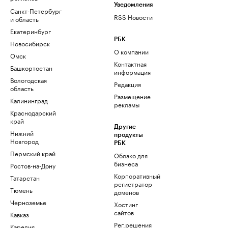
Уведомления
Санкт-Петербург
RSS Новости
и область
Екатеринбург
РБК
Новосибирск
О компании
Омск
Контактная
Башкортостан
информация
Вологодская
Редакция
область
Размещение
Калининград
рекламы
Краснодарский
край
Другие
Нижний
продукты
Новгород
РБК
Пермский край
Облако для
бизнеса
Ростов-на-Дону
Корпоративный
Татарстан
регистратор
Тюмень
доменов
Черноземье
Хостинг
сайтов
Кавказ
Рег.решения
Карелия