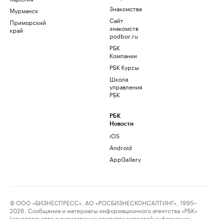
Знакомства
Мурманск
Сайт
Приморский
знакомств
край
podbor.ru
РБК
Компании
РБК Курсы
Школа
управления
РБК
РБК
Новости
iOS
Android
AppGallery
© ООО «БИЗНЕСПРЕСС», АО «РОСБИЗНЕСКОНСАЛТИНГ», 1995–
2026. Сообщения и материалы информационного агентства «РБК»
(свидетельство о регистрации средства массовой информации