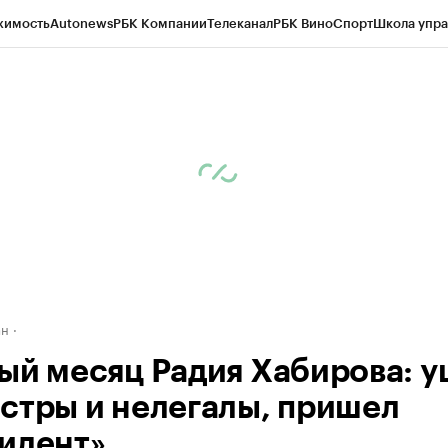
жимость
Autonews
РБК Компании
Телеканал
РБК Вино
Спорт
Школа упра
д
Стиль
Крипто
РБК Бизнес-среда
Дискуссионный клуб
Исследования
К
рагентов
Политика
Экономика
Бизнес
Технологии и медиа
Финансы
Рын
ан
ый месяц Радия Хабирова: 
стры и нелегалы, пришел
идент»