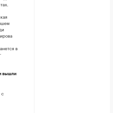
тах.
ская
учшем
ди
бирова
анется в
г
и вышли
 с