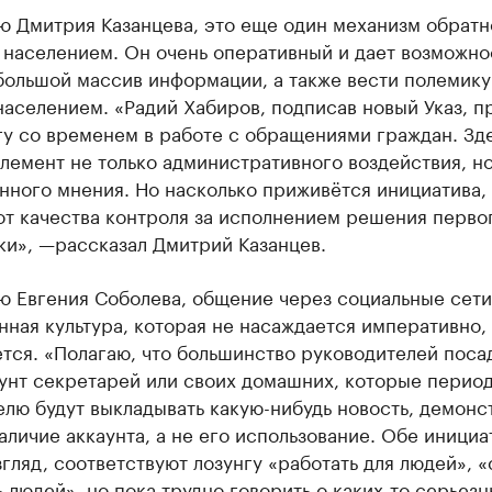
ю Дмитрия Казанцева, это еще один механизм обратн
 населением. Он очень оперативный и дает возможно
большой массив информации, а также вести полемику
населением. «Радий Хабиров, подписав новый Указ, п
гу со временем в работе с обращениями граждан. Зд
лемент не только административного воздействия, но
ного мнения. Но насколько приживётся инициатива, 
от качества контроля за исполнением решения перво
ки», —рассказал Дмитрий Казанцев.
 Евгения Соболева, общение через социальные сети 
ная культура, которая не насаждается императивно, 
ся. «Полагаю, что большинство руководителей посад
унт секретарей или своих домашних, которые перио
елю будут выкладывать какую-нибудь новость, демонс
аличие аккаунта, а не его использование. Обе инициа
гляд, соответствуют лозунгу «работать для людей», 
 людей», но пока трудно говорить о каких-то серьезн