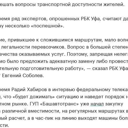
ешать вопросы транспортной доступности жителей.
ремя ряд экспертов, опрошенных РБК Уфа, считают д
ву несколько «поспешной».
ие, привыкшее к сложившимся маршрутам, мало волн
 легальности перевозчиков. Вопрос в большей степе
ачества оказываемых услуг. Поэтому, запрещая нелег
мо было предложить адекватную замену либо провес
ельную подготовительную работу», — сказал РБК Уфа
 Евгений Соболев.
ремя Радий Хабиров в интервью федеральному телека
, что «будет дожимать» ситуацию и наведет порядок 
тном рынке. ГУП «Башавтотранс» уже
начал
закупку
в различной вместимости, на регулярных маршрутах 
ый расчет, а в час-пик на линию выходят машины бо
сти.