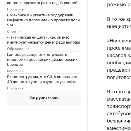
вопрос перехвата ракет над Украиной
режиме р
Политика
В Мексике и Аргентине поддержали
В то же в
Инфантино после идеи о продаже доли
ЧМ
инициати
Спорт
«Тактическая нищета»: как бизнес
«Населен
имитирует нехватку денег ради выгоды
проблема
Образование
касался к
Lamoda расширяет инструменты
поддержки российских дизайнерских
необходи
брендов
предварит
Компании
политолог
Bloomberg узнал, что США впервые за
40 лет не закупили саудовскую нефть
Политика
В то же в
рассказал
Загрузить еще
транспор
автобусо
безналичн
вместимо