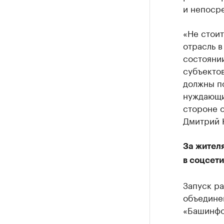
и непосре
«Не стоит
отрасль в
состоянии
субъекто
должны п
нуждающим
стороне о
Дмитрий 
За жител
в соцсети
Запуск р
объедине
«Башинфо