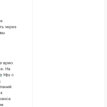
ые
ть через
авы
е врио
е. На
л
Уфу с
ц
мпаний
 к
ранса
ом