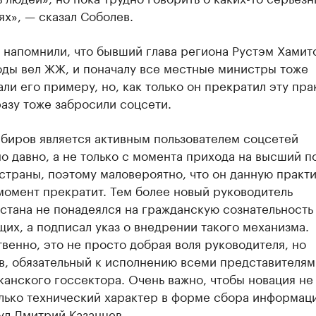
х», — сказал Соболев.
напомнили, что бывший глава региона Рустэм Хамит
оды вел ЖЖ, и поначалу все местные министры тоже
ли его примеру, но, как только он прекратил эту пра
азу тоже забросили соцсети.
абиров является активным пользователем соцсетей
о давно, а не только с момента прихода на высший п
страны, поэтому маловероятно, что он данную практи
момент прекратит. Тем более новый руководитель
стана не понадеялся на гражданскую сознательность
их, а подписал указ о внедрении такого механизма.
венно, это не просто добрая воля руководителя, но
в, обязательный к исполнению всеми представителям
анского госсектора. Очень важно, чтобы новация не
олько технический характер в форме сбора информац
ул Дмитрий Казанцев.