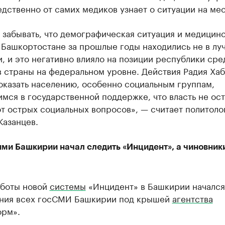
дственно от самих медиков узнает о ситуации на мес
 забывать, что демографическая ситуация и медицин
 Башкортостане за прошлые годы находились не в л
, и это негативно влияло на позиции республики сре
в страны на федеральном уровне. Действия Радия Ха
оказать населению, особенно социальным группам,
ся в государственной поддержке, что власть не ост
т острых социальных вопросов», — считает политоло
Казанцев.
ями Башкирии начал следить «Инцидент», а чиновник
аботы новой
системы
«Инцидент» в Башкирии начался
ния всех госСМИ Башкирии под крышей
агентства
рм».