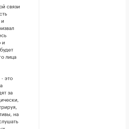
ой связи
сть
 и
ризвал
есь
 и
будет
го лица
- это
а
ят за
дически,
трируя,
тивы, на
«слушать
ых