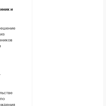
иник и
 решение
 из
вников
я
т
льстве
 по
еждения