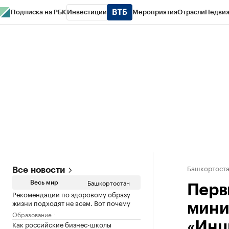
Подписка на РБК
Инвестиции
Мероприятия
Отрасли
Недви
РБК Курсы
РБК Life
Тренды
Визионеры
Национальные проекты
Горо
Спецпроекты СПб
Конференции СПб
Спецпроекты
Проверка конт
Башкортост
Все новости
Башкортостан
Весь мир
Перв
Рекомендации по здоровому образу
жизни подходят не всем. Вот почему
мини
Образование
Как российские бизнес-школы
«Инц