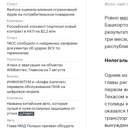
Фото: сайт
Спорт
Restore оценила влияние ограничений
Apple на потребительское поведение
Ровно
ме
Компании
Башкортос
Российский хоккеист подписал новый
результат
контракт в НХЛ на $2,2 млн
Спорт
три меся
ТАСС сообщило о найденных хакерами
республи
документах об ударах ВСУ по
терминалам
Политика
Нелегаль
Атаки и эвакуации на объектах
Wildberries. Главное на 7 августа
Одним из
Бизнес
главы рег
ИНФИНИТУМ и «Альфа-Капитал»
перевели обслуживание ПИФ на
первом ж
цифровую модель
Техасом и
Компании
столицы 
Названы китайские авто, которые
лучше и хуже остальных защищены от
оказался 
угона
РАДИО
транспорт
Авто
вынуждены
Глава МИД Польши призвал обсудить