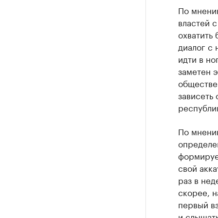
По мнени
властей с
охватить 
диалог с 
идти в но
заметен э
обществен
зависеть 
республи
По мнению
определен
формирует
свой акка
раз в нед
скорее, н
первый вз
и слышать