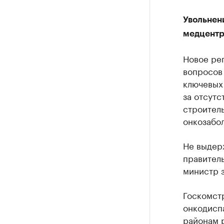
Увольнен
медцентр
Новое рег
вопросов 
ключевых
за отсутс
строител
онкозабол
Не выдерж
правитель
министр 
Госкомст
онкодиспа
районам 