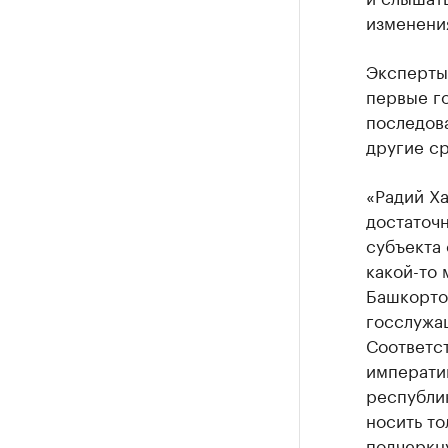
изменения
Эксперты 
первые г
последова
другие ср
«Радий Х
достаточн
субъекта 
какой-то 
Башкорто
госслужащ
Соответст
императи
республик
носить т
подчеркн