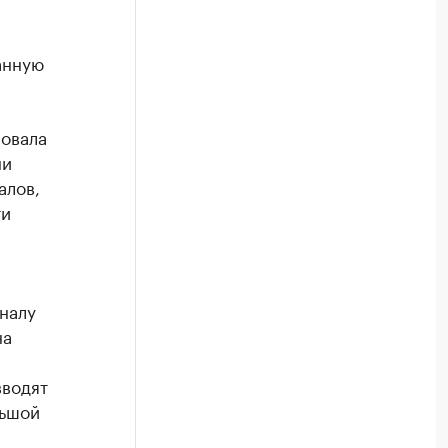
анную
овала
ни
алов,
ти
налу
на
вводят
льшой