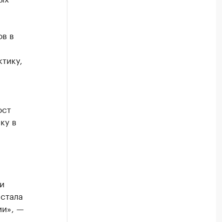
ов в
ктику,
ост
ку в
и
 стала
ии», —