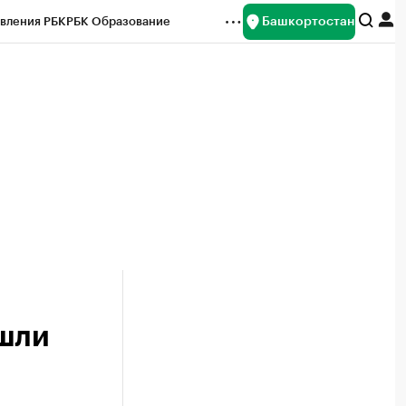
Башкортостан
вления РБК
РБК Образование
редитные рейтинги
Франшизы
Газета
ок наличной валюты
ушли