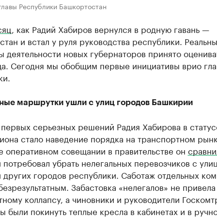
 главы Республики Башкортостан
сяц
, как Радий Хабиров вернулся в родную гавань —
тан и встал у руля руководства республики. Реальн
ы деятельности новых губернаторов принято оценива
ца. Сегодня мы обобщим первые инициативы врио гл
ки.
ные маршрутки ушли с улиц городов Башкирии
 первых серьезных решений Радия Хабирова в статус
иона стало наведение порядка на транспортном рынк
е оперативном совещании в правительстве он
сравни
 потребовал убрать нелегальных перевозчиков с ули
и других городов республики. Саботаж отдельных ко
безрезультатным. Забастовка «нелегалов» не привела
ному коллапсу, а чиновники и руководители Госкомт
 были покинуть теплые кресла в кабинетах и в ручн