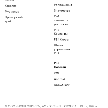
Рег.решения
Карелия
Знакомства
Мурманск
Сайт
Приморский
знакомств
край
podbor.ru
РБК
Компании
РБК Курсы
Школа
управления
РБК
РБК
Новости
iOS
Android
AppGallery
© ООО «БИЗНЕСПРЕСС», АО «РОСБИЗНЕСКОНСАЛТИНГ», 1995–