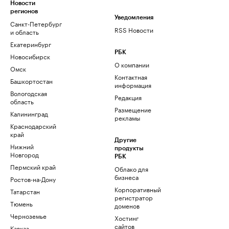
Новости
регионов
Уведомления
Санкт-Петербург
RSS Новости
и область
Екатеринбург
РБК
Новосибирск
О компании
Омск
Контактная
Башкортостан
информация
Вологодская
Редакция
область
Размещение
Калининград
рекламы
Краснодарский
край
Другие
Нижний
продукты
Новгород
РБК
Пермский край
Облако для
бизнеса
Ростов-на-Дону
Корпоративный
Татарстан
регистратор
Тюмень
доменов
Черноземье
Хостинг
сайтов
Кавказ