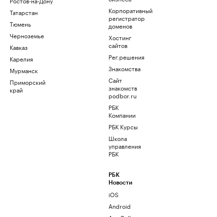
Ростов-на-Дону
Корпоративный
Татарстан
регистратор
Тюмень
доменов
Черноземье
Хостинг
сайтов
Кавказ
Рег.решения
Карелия
Знакомства
Мурманск
Сайт
Приморский
знакомств
край
podbor.ru
РБК
Компании
РБК Курсы
Школа
управления
РБК
РБК
Новости
iOS
Android