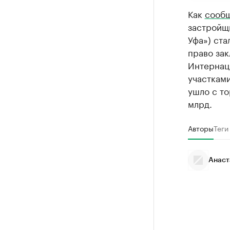
Как
сооб
застройщ
Уфа») ста
право зак
Интернац
участками
ушло с то
млрд.
Авторы
Теги
Анаст