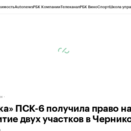
жимость
Autonews
РБК Компании
Телеканал
РБК Вино
Спорт
Школа упра
д
Стиль
Крипто
РБК Бизнес-среда
Дискуссионный клуб
Исследования
К
рагентов
Политика
Экономика
Бизнес
Технологии и медиа
Финансы
Рын
ан
ка» ПСК-6 получила право н
итие двух участков в Черник
е