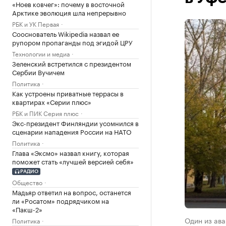
«Ноев ковчег»: почему в восточной
Арктике эволюция шла непрерывно
РБК и УК Первая
Сооснователь Wikipedia назвал ее
рупором пропаганды под эгидой ЦРУ
Технологии и медиа
Зеленский встретился с президентом
Сербии Вучичем
Политика
Как устроены приватные террасы в
квартирах «Серии плюс»
РБК и ПИК Серия плюс
Экс-президент Финляндии усомнился в
сценарии нападения России на НАТО
Политика
Глава «Эксмо» назвал книгу, которая
поможет стать «лучшей версией себя»
РАДИО
Общество
Мадьяр ответил на вопрос, останется
ли «Росатом» подрядчиком на
«Пакш-2»
Один из ава
Политика