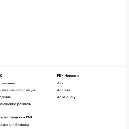
К
РБК Новости
компании
iOS
нтактная информация
Android
дакция
AppGallery
змещение рекламы
угие продукты РБК
лако для бизнеса