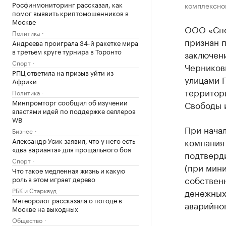
Росфинмониторинг рассказал, как
комплексног
помог выявить криптомошенников в
Москве
ООО «Спе
Политика
признан 
Андреева проиграла 34-й ракетке мира
в третьем круге турнира в Торонто
заключени
Спорт
Черников
РПЦ ответила на призыв уйти из
улицами Г
Африки
территор
Политика
Минпромторг сообщил об изучении
Свободы и
властями идей по поддержке селлеров
WB
При начал
Бизнес
Александр Усик заявил, что у него есть
компания 
«два варианта» для прощального боя
подтверди
Спорт
(при мини
Что такое медленная жизнь и какую
собственн
роль в этом играет дерево
РБК и Старквуд
денежных
Метеоролог рассказала о погоде в
аварийног
Москве на выходных
Общество