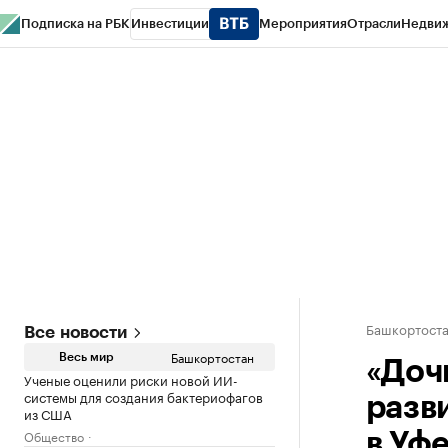
Подписка на РБК
Инвестиции
Мероприятия
Отрасли
Недви
РБК Курсы
РБК Life
Тренды
Визионеры
Национальные проекты
Горо
Спецпроекты СПб
Конференции СПб
Спецпроекты
Проверка конт
Башкортост
Все новости
Башкортостан
Весь мир
«Доч
Ученые оценили риски новой ИИ-
системы для создания бактериофагов
разв
из США
Общество
в Уф