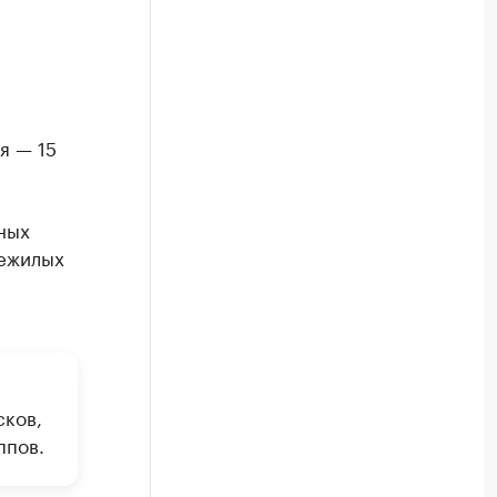
я — 15
ных
нежилых
сков,
ппов.