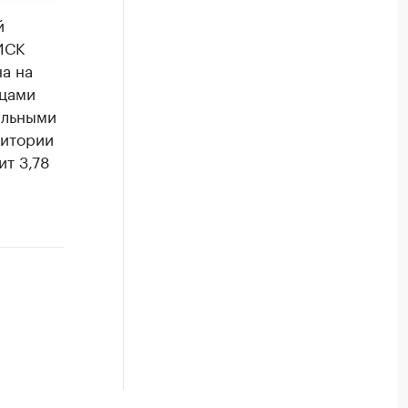
й
ИСК
а на
ицами
ельными
ритории
ит 3,78