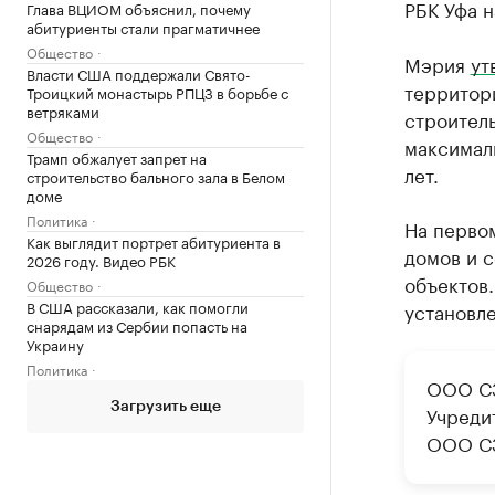
РБК Уфа н
Глава ВЦИОМ объяснил, почему
абитуриенты стали прагматичнее
Общество
Мэрия
ут
Власти США поддержали Свято-
территор
Троицкий монастырь РПЦЗ в борьбе с
ветряками
строитель
Общество
максимал
Трамп обжалует запрет на
лет.
строительство бального зала в Белом
доме
Политика
На перво
Как выглядит портрет абитуриента в
домов и 
2026 году. Видео РБК
объектов.
Общество
В США рассказали, как помогли
установле
снарядам из Сербии попасть на
Украину
Политика
ООО СЗ
Загрузить еще
Учреди
ООО СЗ