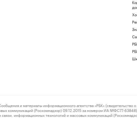
Ко
до
Хо
Ре
Зн
Са
РБ
РБ
Шк
ения и материалы информационного агентства «РБК» (свидетельство о 
овых коммуникаций (Роскомнадзор) 09.12.2015 за номером ИА №ФС77-63848) 
 связи, информационных технологий и массовых коммуникаций (Роскомнадз