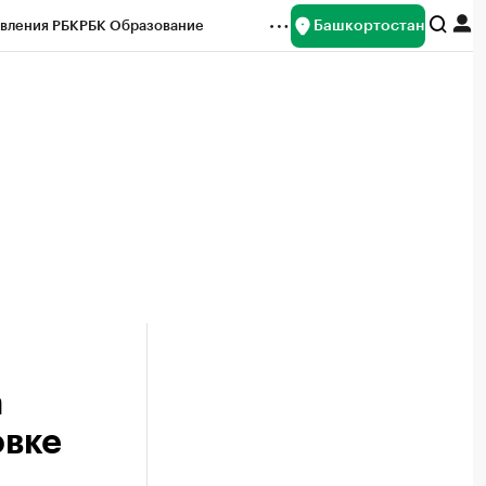
Башкортостан
вления РБК
РБК Образование
редитные рейтинги
Франшизы
Газета
ок наличной валюты
а
овке