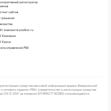
рпоративный регистратор
менов
стинг сайтов
г.решения
акомства
йт знакомств podbor.ru
К Компании
К Курсы
ола управления РБК
регистрации средства массовой информации выдано Федеральной
и сетевого издания «РБК» (свидетельство о регистрации средства
ор) 03.12.2021 за номером ЭЛ №ФС77-82385) сопровождаются