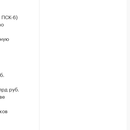
 ПСК-6)
во
нную
б.
р
лрд руб.
ве
ков