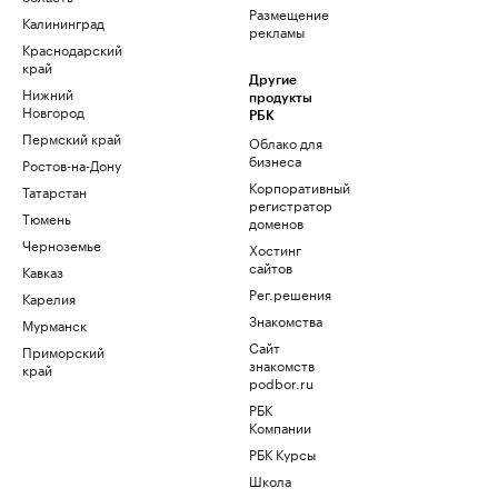
Размещение
Калининград
рекламы
Краснодарский
край
Другие
Нижний
продукты
Новгород
РБК
Пермский край
Облако для
бизнеса
Ростов-на-Дону
Корпоративный
Татарстан
регистратор
Тюмень
доменов
Черноземье
Хостинг
сайтов
Кавказ
Рег.решения
Карелия
Знакомства
Мурманск
Сайт
Приморский
знакомств
край
podbor.ru
РБК
Компании
РБК Курсы
Школа
управления