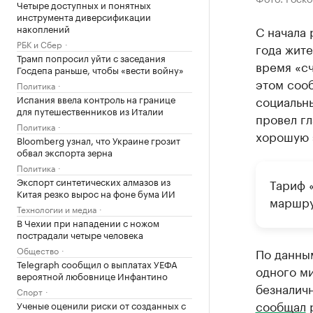
Четыре доступных и понятных
инструмента диверсификации
накоплений
С начала 
РБК и Сбер
года жит
Трамп попросил уйти с заседания
время «сч
Госдепа раньше, чтобы «вести войну»
этом соо
Политика
Испания ввела контроль на границе
социальны
для путешественников из Италии
провел гл
Политика
хорошую 
Bloomberg узнал, что Украине грозит
обвал экспорта зерна
Политика
Экспорт синтетических алмазов из
Тариф 
Китая резко вырос на фоне бума ИИ
маршру
Технологии и медиа
В Чехии при нападении с ножом
пострадали четыре человека
Общество
По данным
Telegraph сообщил о выплатах УЕФА
одного ми
вероятной любовнице Инфантино
безналич
Спорт
сообщал
р
Ученые оценили риски от созданных с