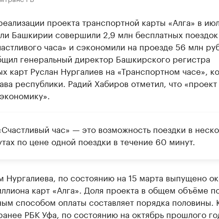
реализации проекта транспортной карты «Алга» в ию
ели Башкирии совершили 2,9 млн бесплатных поездок
астливого часа» и сэкономили на проезде 56 млн ру
бщил генеральный директор Башкирского регистра
х карт Руслан Нургалиев на «Транспортном часе», к
ава республики. Радий Хабиров отметил, что «проект
экономику».
«Счастливый час» — это возможность поездки в неско
тах по цене одной поездки в течение 60 минут.
 Нургалиева, по состоянию на 15 марта выпущено о
ллиона карт «Алга». Доля проекта в общем объёме п
ным способом оплаты составляет порядка половины. 
анее РБК Уфа, по состоянию на октябрь прошлого го