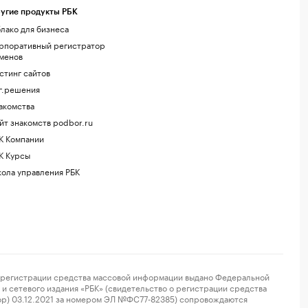
угие продукты РБК
лако для бизнеса
рпоративный регистратор
менов
стинг сайтов
г.решения
акомства
йт знакомств podbor.ru
К Компании
К Курсы
ола управления РБК
регистрации средства массовой информации выдано Федеральной
и сетевого издания «РБК» (свидетельство о регистрации средства
ор) 03.12.2021 за номером ЭЛ №ФС77-82385) сопровождаются