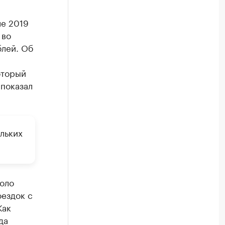
ле 2019
 во
блей. Об
оторый
 показал
льких
коло
оездок с
Как
да