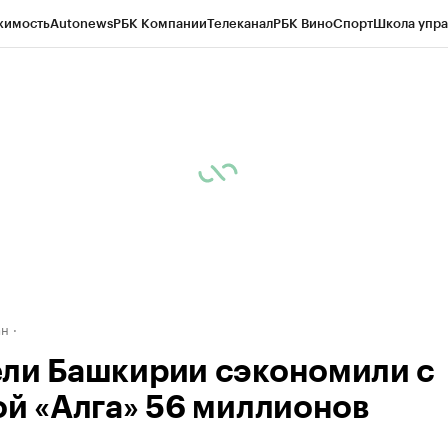
жимость
Autonews
РБК Компании
Телеканал
РБК Вино
Спорт
Школа упра
д
Стиль
Крипто
РБК Бизнес-среда
Дискуссионный клуб
Исследования
К
рагентов
Политика
Экономика
Бизнес
Технологии и медиа
Финансы
Рын
ан
ли Башкирии сэкономили с
ой «Алга» 56 миллионов