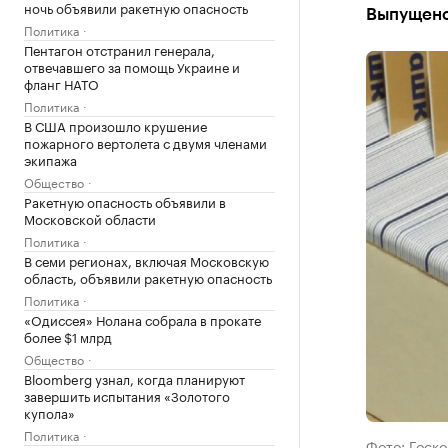
ночь объявили ракетную опасность
Выпущено 
Политика
Пентагон отстранил генерала,
отвечавшего за помощь Украине и
фланг НАТО
Политика
В США произошло крушение
пожарного вертолета с двумя членами
экипажа
Общество
Ракетную опасность объявили в
Московской области
Политика
В семи регионах, включая Московскую
область, объявили ракетную опасность
Политика
«Одиссея» Нолана собрала в прокате
более $1 млрд
Общество
Bloomberg узнал, когда планируют
завершить испытания «Золотого
купола»
Политика
Фото: Госк