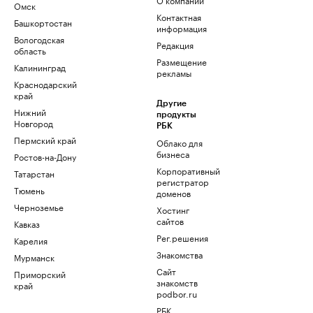
Омск
Контактная
Башкортостан
информация
Вологодская
Редакция
область
Размещение
Калининград
рекламы
Краснодарский
край
Другие
Нижний
продукты
Новгород
РБК
Пермский край
Облако для
бизнеса
Ростов-на-Дону
Корпоративный
Татарстан
регистратор
Тюмень
доменов
Черноземье
Хостинг
сайтов
Кавказ
Рег.решения
Карелия
Знакомства
Мурманск
Сайт
Приморский
знакомств
край
podbor.ru
РБК