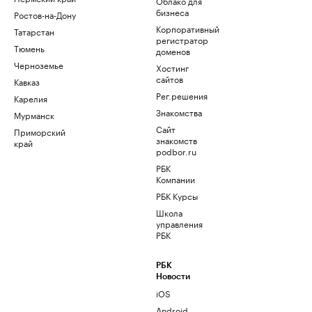
Облако для
бизнеса
Ростов-на-Дону
Корпоративный
Татарстан
регистратор
Тюмень
доменов
Черноземье
Хостинг
сайтов
Кавказ
Рег.решения
Карелия
Знакомства
Мурманск
Сайт
Приморский
знакомств
край
podbor.ru
РБК
Компании
РБК Курсы
Школа
управления
РБК
РБК
Новости
iOS
Android