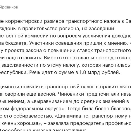
 Яровиков
е корректировки размера транспортного налога в Б
ждены в правительстве региона, на заседании
ственной комиссии по вопросам увеличения доходн
ла бюджета. Участники совещания пришли к мнению, 
у проекта закона о повышении ставок транспортного
и надо отложить. Вместо этого власти сосредоточат
задолженности по этому налогу, которая накопилась
еспублики. Речь идет о сумме в 1,8 млрд рублей.
димости повысить транспортный налог в правительст
аговорили
еще весной. Чиновники предпочитали наз
овышением, а «выравниванием до средних значений в
ком федеральном округе». Тогда была более благопо
с его собираемостью. «Динамика по транспортному н
очень хорошая», – заявляла председатель профильн
Госсобрания Рузалия Хисматуллина.