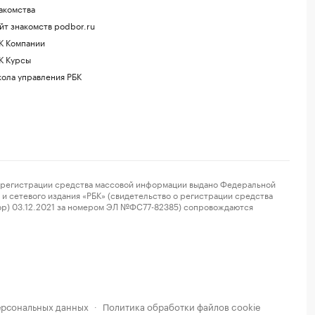
акомства
йт знакомств podbor.ru
К Компании
К Курсы
ола управления РБК
регистрации средства массовой информации выдано Федеральной
и сетевого издания «РБК» (свидетельство о регистрации средства
ор) 03.12.2021 за номером ЭЛ №ФС77-82385) сопровождаются
ерсональных данных
Политика обработки файлов cookie
·