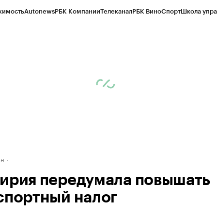
жимость
Autonews
РБК Компании
Телеканал
РБК Вино
Спорт
Школа упра
д
Стиль
Крипто
РБК Бизнес-среда
Дискуссионный клуб
Исследования
К
рагентов
Политика
Экономика
Бизнес
Технологии и медиа
Финансы
Рын
ан
ирия передумала повышать
спортный налог