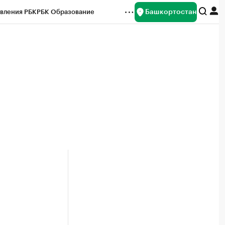
Башкортостан
вления РБК
РБК Образование
редитные рейтинги
Франшизы
Газета
ок наличной валюты