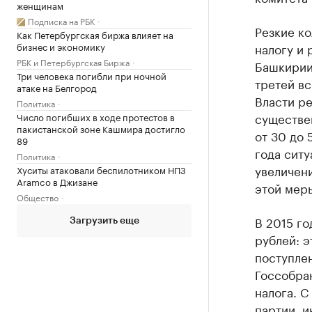
женщинам
Подписка на РБК
Резкие к
Как Петербургская биржа влияет на
бизнес и экономику
налогу и 
РБК и Петербургская Биржа
Башкирии
Три человека погибли при ночной
третей в
атаке на Белгород
Власти ре
Политика
существен
Число погибших в ходе протестов в
пакистанской зоне Кашмира достигло
от 30 до 
89
года ситу
Политика
увеличени
Хуситы атаковали беспилотником НПЗ
Aramco в Джизане
этой меры
Общество
В 2015 г
Загрузить еще
рублей: э
поступле
Госсобра
налога. С
партии, 