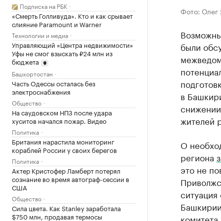
Подписка на РБК
Фото: Олег
«Смерть Голливуда». Кто и как срывает
слияние Paramount и Warner
Возможны
Технологии и медиа
Управляющий «Центра недвижимости»
были обсу
Уфы не смог взыскать ₽24 млн из
межведом
бюджета
потенциа
Башкортостан
подготовк
Часть Одессы осталась без
электроснабжения
в Башкири
Общество
снижении 
На саудовском НПЗ после удара
жителей р
хуситов начался пожар. Видео
Политика
Британия нарастила мониторинг
О необхо
кораблей России у своих берегов
региона
з
Политика
это не п
Актер Кристофер Ламберт потерял
сознание во время автограф-сессии в
Приволжс
США
ситуация 
Общество
Башкирии 
Сила цвета. Как Stanley заработала
$750 млн, продавая термосы
комитета 