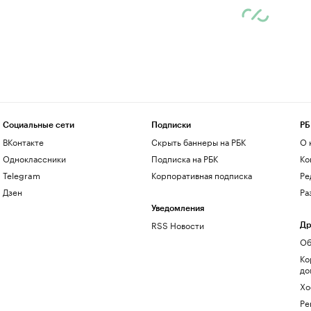
Социальные сети
Подписки
РБ
ВКонтакте
Скрыть баннеры на РБК
О 
Одноклассники
Подписка на РБК
Ко
Telegram
Корпоративная подписка
Ре
Дзен
Ра
Уведомления
RSS Новости
Др
Об
Ко
до
Хо
Ре