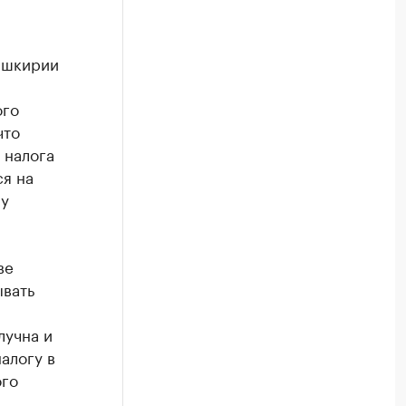
ашкирии
ого
что
 налога
ся на
 у
ве
ывать
лучна и
алогу в
ого