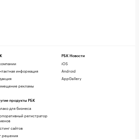
К
РБК Новости
компании
iOS
нтактная информация
Android
дакция
AppGallery
змещение рекламы
угие продукты РБК
лако для бизнеса
рпоративный регистратор
менов
стинг сайтов
г.решения