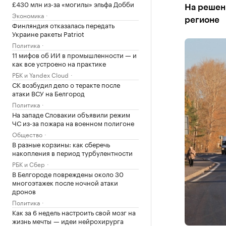
£430 млн из-за «могилы» эльфа Добби
На решени
Экономика
регионе
Финляндия отказалась передать
Украине ракеты Patriot
Политика
11 мифов об ИИ в промышленности — и
как все устроено на практике
РБК и Yandex Cloud
СК возбудил дело о теракте после
атаки ВСУ на Белгород
Политика
На западе Словакии объявили режим
ЧС из-за пожара на военном полигоне
Общество
В разные корзины: как сберечь
накопления в период турбулентности
РБК и Сбер
В Белгороде повреждены около 30
многоэтажек после ночной атаки
дронов
Политика
Как за 6 недель настроить свой мозг на
жизнь мечты — идеи нейрохирурга