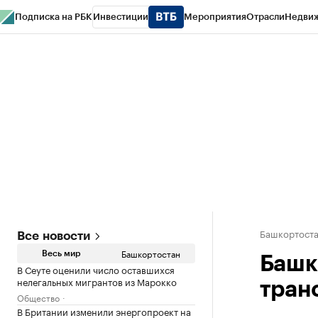
Подписка на РБК
Инвестиции
Мероприятия
Отрасли
Недви
РБК Курсы
РБК Life
Тренды
Визионеры
Национальные проекты
Горо
Спецпроекты СПб
Конференции СПб
Спецпроекты
Проверка конт
Башкортост
Все новости
Башкортостан
Весь мир
Башк
В Сеуте оценили число оставшихся
нелегальных мигрантов из Марокко
тран
Общество
В Британии изменили энергопроект на