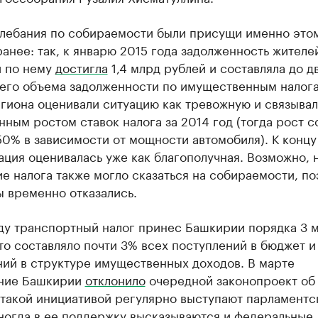
олебания по собираемости были присущи именно это
ранее: так, к январю 2015 года задолженность жителе
 по нему
достигла
1,4 млрд рублей и составляла до д
сего объема задолженности по имущественным налога
гиона оценивали ситуацию как тревожную и связывал
ным ростом ставок налога за 2014 год (тогда рост с
50% в зависимости от мощности автомобиля). К концу
ация оценивалась уже как благополучная. Возможно, 
е налога также могло сказаться на собираемости, по
 временно отказались.
оду транспортный налог принес Башкирии порядка 3 
то составляло почти 3% всех поступлений в бюджет и
ний в структуре имущественных доходов. В марте
ние Башкирии
отклонило
очередной законопроект об
 такой инициативой регулярно выступают парламентс
иногда в ее поддержку высказываются и федеральные