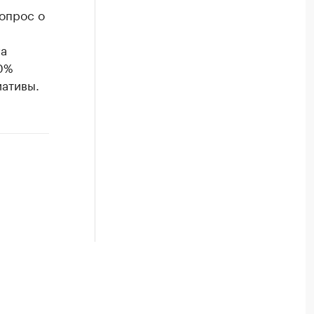
вопрос о
га
0%
иативы.