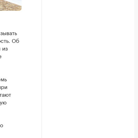
зывать
сть. Об
 из
е
емь
при
тают
вую
то