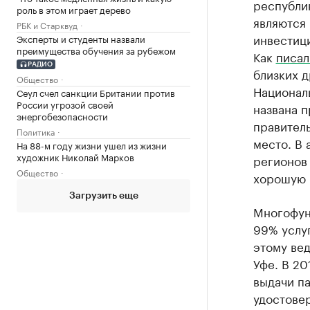
республик
роль в этом играет дерево
являются 
РБК и Старквуд
инвестиц
Эксперты и студенты назвали
преимущества обучения за рубежом
Как
писал
РАДИО
близких д
Общество
Националь
Сеул счел санкции Британии против
России угрозой своей
названа п
энергобезопасности
правитель
Политика
место. В
На 88-м году жизни ушел из жизни
художник Николай Марков
регионов 
Общество
хорошую 
Загрузить еще
Многофун
99% услуг
этому вед
Уфе. В 20
выдачи па
удостовер