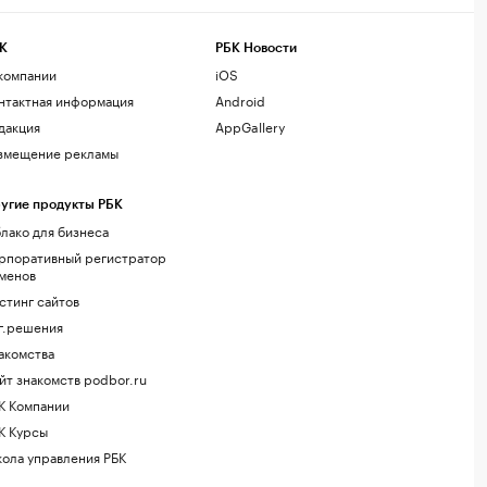
К
РБК Новости
компании
iOS
нтактная информация
Android
дакция
AppGallery
змещение рекламы
угие продукты РБК
лако для бизнеса
рпоративный регистратор
менов
стинг сайтов
г.решения
акомства
йт знакомств podbor.ru
К Компании
К Курсы
ола управления РБК