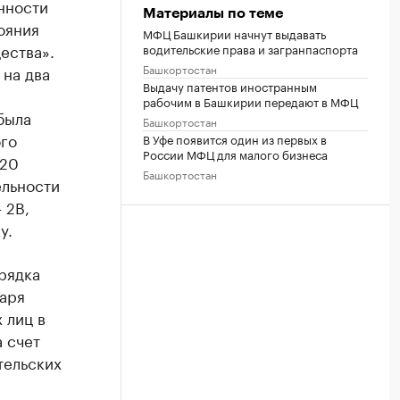
нности
Материалы по теме
ояния
МФЦ Башкирии начнут выдавать
ества».
водительские права и загранпаспорта
Башкортостан
 на два
Выдачу патентов иностранным
рабочим в Башкирии передают в МФЦ
была
Башкортостан
ого
В Уфе появится один из первых в
России МФЦ для малого бизнеса
 20
Башкортостан
ельности
 2В,
у.
рядка
даря
 лиц в
а счет
тельских