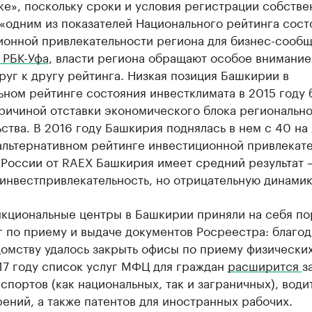
е», поскольку сроки и условия регистрации собстве
«одним из показателей Национального рейтинга сост
ионной привлекательности региона для бизнес-сообщ
 РБК-Уфа
, власти региона обращают особое внимание
руг к другу рейтинга. Низкая позиция Башкирии в
ном рейтинге состояния инвестклимата в 2015 году 
ричиной отставки экономического блока региональн
ства. В 2016 году Башкирия поднялась в нем с 40 на
 альтернативном рейтинге инвестиционной привлекат
России от RAEX Башкирия имеет средний результат –
инвестпривлекательность, но отрицательную динамик
кциональные центры в Башкирии приняли на себя по
 по приему и выдаче документов Росреестра: благо
омству удалось закрыть офисы по приему физических
17 году список услуг МФЦ для граждан
расширится
з
спортов (как национальных, так и заграничных), води
ений, а также патентов для иностранных рабочих.