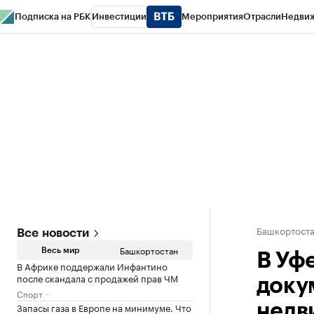
Подписка на РБК
Инвестиции
Мероприятия
Отрасли
Недви
РБК Курсы
РБК Life
Тренды
Визионеры
Национальные проекты
Горо
Спецпроекты СПб
Конференции СПб
Спецпроекты
Проверка конт
Башкортост
Все новости
Башкортостан
Весь мир
В Уф
В Африке поддержали Инфантино
после скандала с продажей прав ЧМ
доку
Спорт
Запасы газа в Европе на минимуме. Что
недв