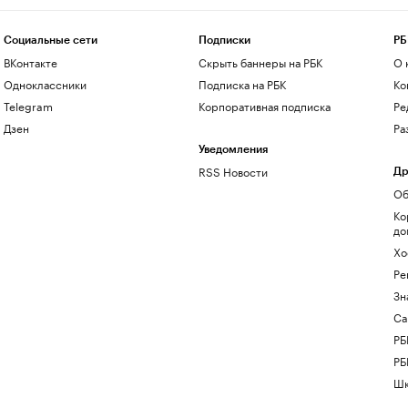
Социальные сети
Подписки
РБ
ВКонтакте
Скрыть баннеры на РБК
О 
Одноклассники
Подписка на РБК
Ко
Telegram
Корпоративная подписка
Ре
Дзен
Ра
Уведомления
RSS Новости
Др
Об
Ко
до
Хо
Ре
Зн
Са
РБ
РБ
Шк