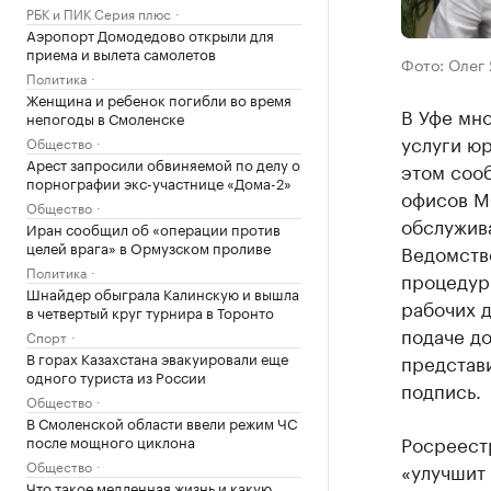
РБК и ПИК Серия плюс
Аэропорт Домодедово открыли для
приема и вылета самолетов
Фото: Олег
Политика
Женщина и ребенок погибли во время
В Уфе мн
непогоды в Смоленске
услуги ю
Общество
Арест запросили обвиняемой по делу о
этом соо
порнографии экс-участнице «Дома-2»
офисов М
Общество
обслужива
Иран сообщил об «операции против
целей врага» в Ормузском проливе
Ведомство
Политика
процедур
Шнайдер обыграла Калинскую и вышла
рабочих д
в четвертый круг турнира в Торонто
подаче до
Спорт
В горах Казахстана эвакуировали еще
представ
одного туриста из России
подпись.
Общество
В Смоленской области ввели режим ЧС
Росреестр
после мощного циклона
Общество
«улучшит
Что такое медленная жизнь и какую