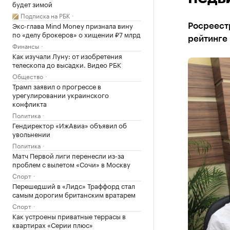
будет зимой
Подписка на РБК
Экс-глава Mind Money признала вину
Росреестр
по «делу брокеров» о хищении ₽7 млрд
рейтинге
Финансы
Как изучали Луну: от изобретения
телескопа до высадки. Видео РБК
Общество
Трамп заявил о прогрессе в
урегулировании украинского
конфликта
Политика
Гендиректор «ИжАвиа» объявил об
увольнении
Политика
Матч Первой лиги перенесли из-за
проблем с вылетом «Сочи» в Москву
Спорт
Перешедший в «Лидс» Траффорд стал
самым дорогим британским вратарем
Спорт
Как устроены приватные террасы в
квартирах «Серии плюс»