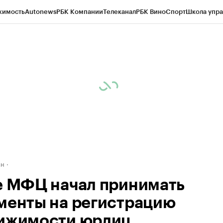
жимость
Autonews
РБК Компании
Телеканал
РБК Вино
Спорт
Школа упра
д
Стиль
Крипто
РБК Бизнес-среда
Дискуссионный клуб
Исследования
К
рагентов
Политика
Экономика
Бизнес
Технологии и медиа
Финансы
Рын
ан
е МФЦ начал принимать
менты на регистрацию
ижимости юрлиц