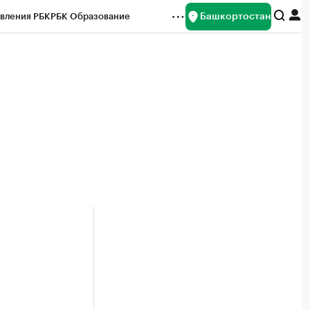
Башкортостан
вления РБК
РБК Образование
редитные рейтинги
Франшизы
Газета
ок наличной валюты