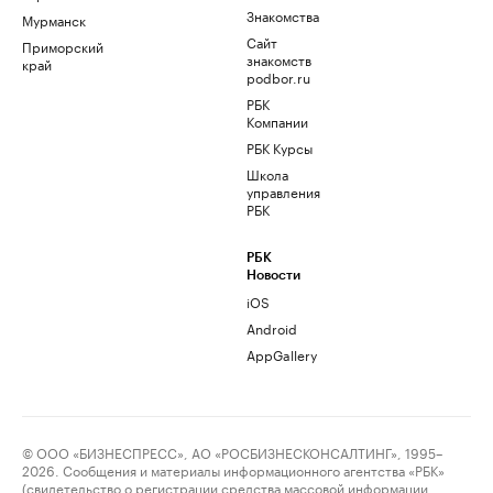
Знакомства
Мурманск
Сайт
Приморский
знакомств
край
podbor.ru
РБК
Компании
РБК Курсы
Школа
управления
РБК
РБК
Новости
iOS
Android
AppGallery
© ООО «БИЗНЕСПРЕСС», АО «РОСБИЗНЕСКОНСАЛТИНГ», 1995–
2026. Сообщения и материалы информационного агентства «РБК»
(свидетельство о регистрации средства массовой информации