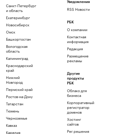
Уведомления
Санкт-Петербург
RSS Новости
и область
Екатеринбург
РБК
Новосибирск
О компании
Омск
Контактная
Башкортостан
информация
Вологодская
Редакция
область
Размещение
Калининград
рекламы
Краснодарский
край
Другие
Нижний
продукты
Новгород
РБК
Пермский край
Облако для
бизнеса
Ростов-на-Дону
Корпоративный
Татарстан
регистратор
Тюмень
доменов
Черноземье
Хостинг
сайтов
Кавказ
Рег.решения
Карелия