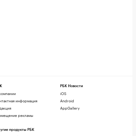
К
РБК Новости
компании
iOS
нтактная информация
Android
дакция
AppGallery
змещение рекламы
угие продукты РБК