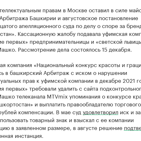
теллектуальным правам в Москве оставил в силе май
Арбитража Башкирии и августовское постановление
атого апелляционного суда по делу о споре за брен
стан». Кассационную жалобу подавала уфимская ком
ие первых» предпринимательницы и «светской львиц
ашко. Рассмотрение дела состоялось 15 декабря.
ая компания «Национальный конкурс красоты и грац
сь в башкирский Арбитраж с иском о нарушении
уальных прав к уфимской компании в декабре 2021 г
я первых» требовали удалить с сайта подконтрольно
Машко телеканала MTVmix упоминания о конкурсе кр
шкортостан» и выплатить правообладателю торгового
рублей компенсации. В мае суд
удовлетворил
иск и з
ользовать товарный знак и взыскал с ее компании
цию в заявленном размере, в августе решение
подтв
нная инстанция.