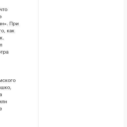
что
е
н». При
о, как
к.
л
отра
мского
ашко,
а
млн
е