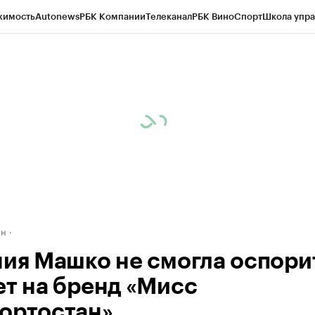
жимость
Autonews
РБК Компании
Телеканал
РБК Вино
Спорт
Школа упра
д
Стиль
Крипто
РБК Бизнес-среда
Дискуссионный клуб
Исследования
К
рагентов
Политика
Экономика
Бизнес
Технологии и медиа
Финансы
Рын
ан
ния Машко не смогла оспори
ет на бренд «Мисс
ортостан»