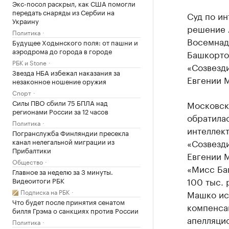
Экс-посол раскрыл, как США помогли
передать снаряды из Сербии на
Суд по ин
Украину
решение 
Политика
Восемнадц
Будущее Ходынского поля: от пашни и
аэродрома до города в городе
Башкорто
РБК и Stone
«Созвезд
Звезда НБА избежал наказания за
Евгении М
незаконное ношение оружия
Спорт
Силы ПВО сбили 75 БПЛА над
Московск
регионами России за 12 часов
обратила
Политика
интеллект
Погранслужба Финляндии пресекла
канал нелегальной миграции из
«Созвезди
Прибалтики
Евгении 
Общество
«Мисс Ба
Главное за неделю за 3 минуты.
100 тыс. 
Видеоитоги РБК
Подписка на РБК
Машко исп
Что будет после принятия сенатом
компенса
билля Грэма о санкциях против России
апелляцио
Политика