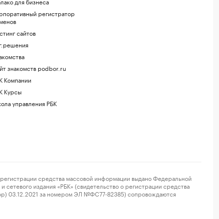
лако для бизнеса
рпоративный регистратор
менов
стинг сайтов
г.решения
акомства
йт знакомств podbor.ru
К Компании
К Курсы
ола управления РБК
регистрации средства массовой информации выдано Федеральной
и сетевого издания «РБК» (свидетельство о регистрации средства
ор) 03.12.2021 за номером ЭЛ №ФС77-82385) сопровождаются