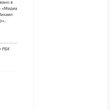
вано в
а «Медиа
Михаил
р»,
е
РБК