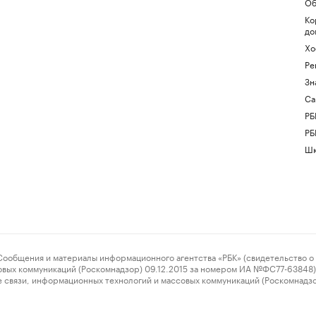
Об
Ко
до
Хо
Ре
Зн
Са
РБ
РБ
Шк
ения и материалы информационного агентства «РБК» (свидетельство о 
овых коммуникаций (Роскомнадзор) 09.12.2015 за номером ИА №ФС77-63848) 
 связи, информационных технологий и массовых коммуникаций (Роскомнадз