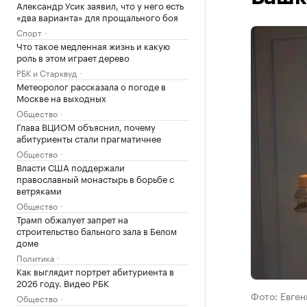
Александр Усик заявил, что у него есть
«два варианта» для прощального боя
Спорт
Что такое медленная жизнь и какую
роль в этом играет дерево
РБК и Старквуд
Метеоролог рассказала о погоде в
Москве на выходных
Общество
Глава ВЦИОМ объяснил, почему
абитуриенты стали прагматичнее
Общество
Власти США поддержали
православный монастырь в борьбе с
ветряками
Общество
Трамп обжалует запрет на
строительство бального зала в Белом
доме
Политика
Как выглядит портрет абитуриента в
2026 году. Видео РБК
Фото: Евген
Общество