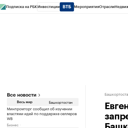
Подписка на РБК
Инвестиции
Мероприятия
Отрасли
Недви
РБК Курсы
РБК Life
Тренды
Визионеры
Национальные проекты
Горо
Спецпроекты СПб
Конференции СПб
Спецпроекты
Проверка конт
Башкортост
Все новости
Башкортостан
Весь мир
Евге
Минпромторг сообщил об изучении
властями идей по поддержке селлеров
запр
WB
Бизнес
Башк