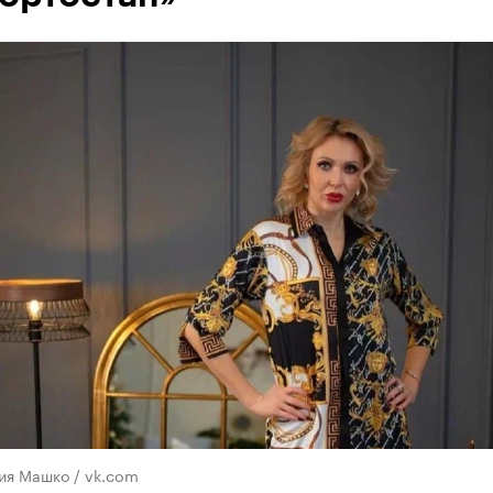
ия Машко / vk.com