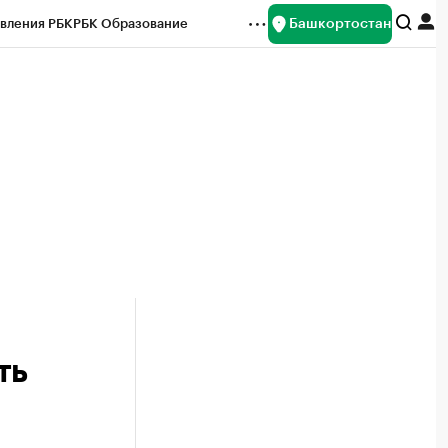
Башкортостан
вления РБК
РБК Образование
редитные рейтинги
Франшизы
Газета
ок наличной валюты
ть