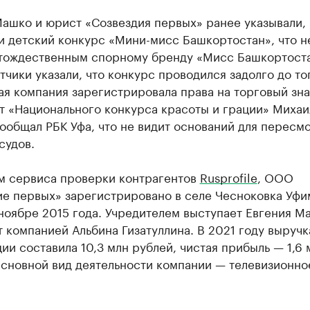
ашко и юрист «Созвездия первых» ранее указывали, 
и детский конкурс «Мини-мисс Башкортостан», что н
 тождественным спорному бренду «Мисс Башкортоста
тчики указали, что конкурс проводился задолго до тог
я компания зарегистрировала права на торговый зна
т «Национального конкурса красоты и грации» Михаи
ообщал РБК Уфа, что не видит оснований для пересм
судов.
м сервиса проверки контрагентов
Rusprofile
, ООО
ие первых» зарегистрировано в селе Чесноковка Уфи
ноябре 2015 года. Учредителем выступает Евгения М
 компанией Альбина Гизатуллина. В 2021 году выручк
ии составила 10,3 млн рублей, чистая прибыль — 1,6 
Основной вид деятельности компании — телевизионно