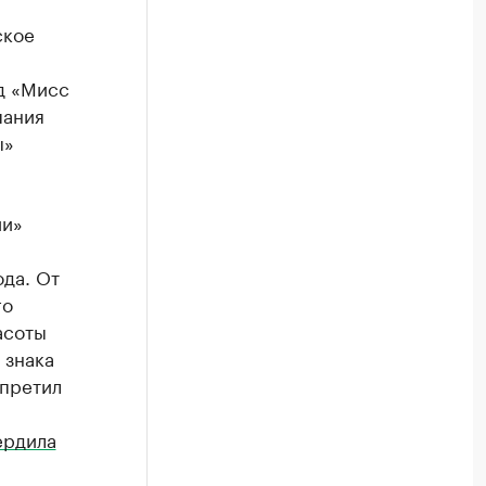
ское
д «Мисс
пания
ы»
ии»
ода. От
го
асоты
 знака
апретил
ердила