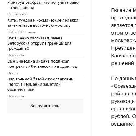
Минтруд раскрыл, кто получит право
на две пенсии
Евгения М
Общество
проводил
Киты, тундра и космические пейзажи:
является
зачем ехать в восточную Арктику
этом отве
РБК и УК Первая
Лукашенко рассказал, зачем
московска
Белоруссия открыла границы для
Президен
граждан ЕС
Клочков с
Политика
Сын Зинедина Зидана подписал
решений 
контракт с «Леганесом» на один год
Спорт
По данны
Над военной базой с комплексами
Patriot в Германии заметили
«Созвезд
беспилотники
района в 
Политика
руководит
Загрузить еще
организац
рублей. 
вещание.