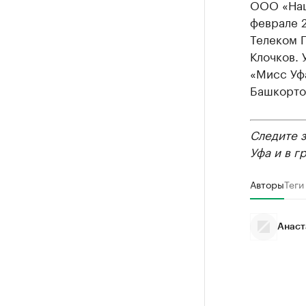
ООО «Нац
феврале 
Телеком 
Клочков. 
«Мисс Уфа
Башкортос
Следите 
Уфа и в г
Авторы
Теги
Анаст