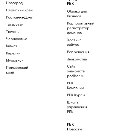
Новгород
РБК
Пермский край
Облако для
бизнеса
Ростов-на-Дону
Корпоративный
Татарстан
регистратор
Тюмень
доменов
Черноземье
Хостинг
сайтов
Кавказ
Рег.решения
Карелия
Знакомства
Мурманск
Сайт
Приморский
знакомств
край
podbor.ru
РБК
Компании
РБК Курсы
Школа
управления
РБК
РБК
Новости