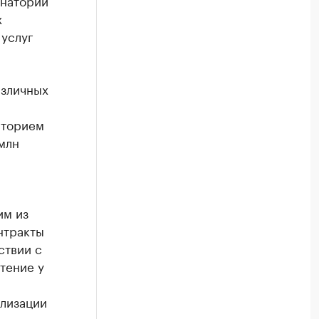
анаторий
х
 услуг
азличных
аторием
млн
им из
нтракты
ствии с
тение у
ализации