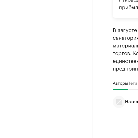
прибыл
В август
санатория
материалы
торгов. К
единстве
предприн
Авторы
Теги
Натал