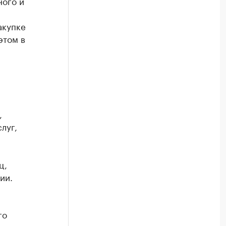
ного и
акупке
этом в
,
луг,
ц,
ии.
го