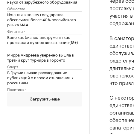
через соб
науки от зарубежного оборудования
поставку
Общество
Изъятия в пользу государства
участия в
обеспечили более 40% российского
содержан
рынка M&A
Финансы
В санатор
Вино как бизнес-инструмент: как
произвести нужное впечатление (18+)
единстве
обслужива
Мирра Андреева уверенно вышла в
ряде слу
третий круг турнира в Торонто
Спорт
длительно
В Грузии начали расследование
располож
публикаций о плохом отношении к
что привл
россиянам
Политика
С некотор
Загрузить еще
единстве
организа
обеспече
санатори