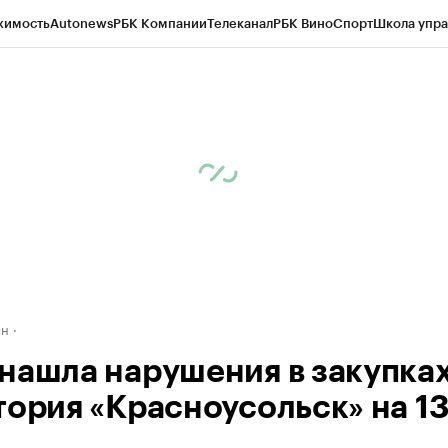
жимость
Autonews
РБК Компании
Телеканал
РБК Вино
Спорт
Школа упра
д
Стиль
Крипто
РБК Бизнес-среда
Дискуссионный клуб
Исследования
К
рагентов
Политика
Экономика
Бизнес
Технологии и медиа
Финансы
Рын
ан
нашла нарушения в закупка
тория «Красноусольск» на 13