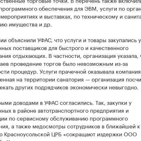
ственные торговые точки. В перечень также включил
 программного обеспечения для ЭВМ, услуги по орга
 мероприятиях и выставках, по техническому и сани
ию имущества и др.
ии объяснили УФАС, что услуги и товары закупались у
нных поставщиков для быстрого и качественного
ния отдыхающих. В частности, организация указала, 
чаев проведение торгов было невозможным из-за
сти процедур. Услуги прачечной оказывала компания
енная на территории санатория — организация посчи
екать других подрядчиков экономически невыгодно.
ыми доводами в УФАС согласились. Так, закупки у
нных в районе автотранспортного предприятия и
ции по сервисному обслуживанию программного
ния, а также медосмотры сотрудников в ближайшей к
ю Красноусольской ЦРБ «сокращают издержки ООО