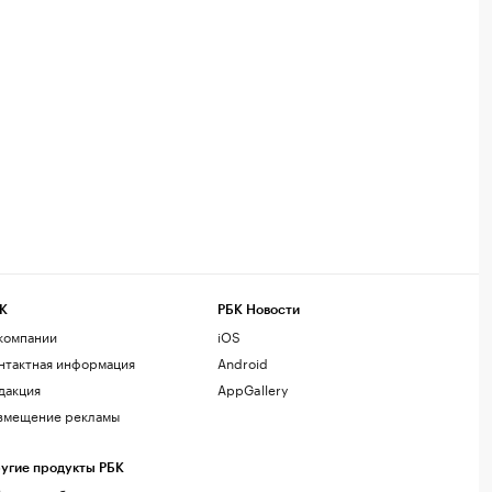
К
РБК Новости
компании
iOS
нтактная информация
Android
дакция
AppGallery
змещение рекламы
угие продукты РБК