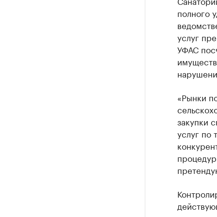
Санатори
полного у
ведомстве
услуг пре
УФАС посч
имущества
нарушени
«Рынки по
сельскох
закупки с
услуг по
конкурен
процедур
претенду
Контроли
действую