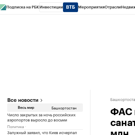
Подписка на РБК
Инвестиции
Мероприятия
Отрасли
Недви
РБК Курсы
РБК Life
Тренды
Визионеры
Национальные проекты
Горо
Спецпроекты СПб
Конференции СПб
Спецпроекты
Проверка конт
Башкортост
Все новости
Башкортостан
Весь мир
ФАС 
Число закрытых за ночь российских
аэропортов выросло до восьми
сана
Политика
Залужный заявил, что Киев исчерпал
млн