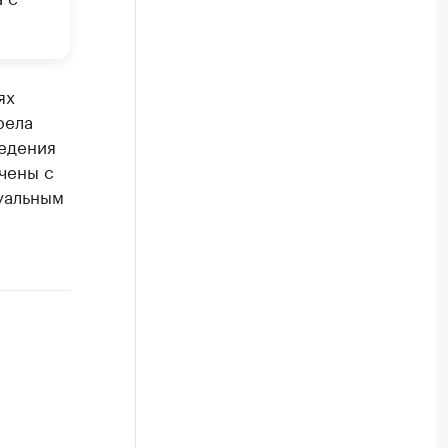
ях
рела
ведения
чены с
уальным