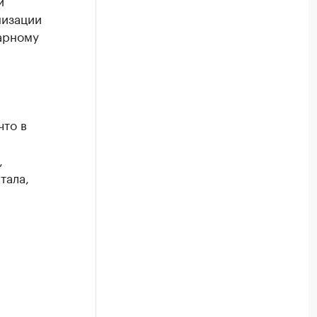
и
низации
тарному
что в
,
тала,