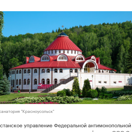
санатория "Красноусольск"
станское управление Федеральной антимонопольной