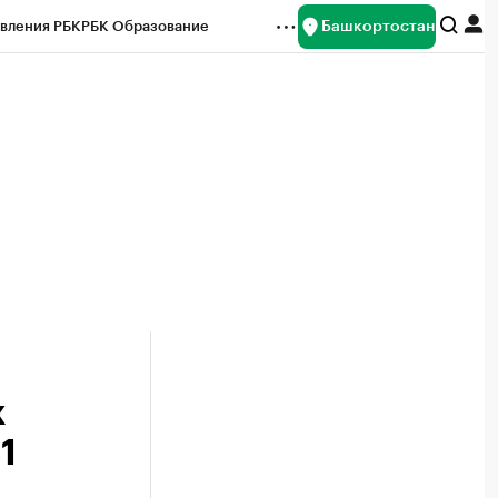
Башкортостан
вления РБК
РБК Образование
редитные рейтинги
Франшизы
Газета
ок наличной валюты
х
1