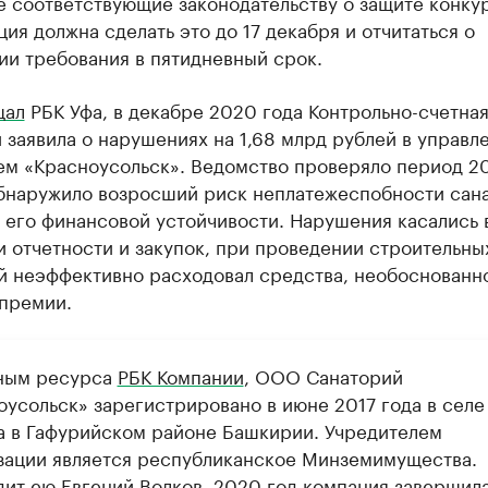
е соответствующие законодательству о защите конку
ия должна сделать это до 17 декабря и отчитаться о
ии требования в пятидневный срок.
щал
РБК Уфа, в декабре 2020 года Контрольно-счетная
заявила о нарушениях на 1,68 млрд рублей в управл
ем «Красноусольск». Ведомство проверяло период 2
обнаружило возросший риск неплатежеспобности сан
 его финансовой устойчивости. Нарушения касались 
и отчетности и закупок, при проведении строительны
й неэффективно расходовал средства, необоснованн
 премии.
ным ресурса
РБК Компании
, ООО Санаторий
оусольск» зарегистрировано в июне 2017 года в селе
а в Гафурийском районе Башкирии. Учредителем
зации является республиканское Минземимущества.
дит ею Евгений Волков. 2020 год компания завершила