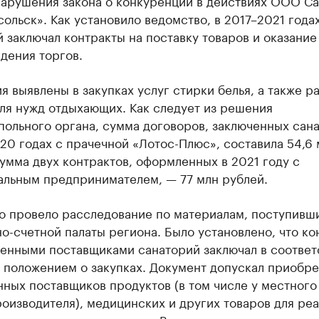
нарушения закона о конкуренции в действиях ООО С
ольск». Как установило ведомство, в 2017–2021 года
 заключал контракты на поставку товаров и оказание
дения торгов.
 выявлены в закупках услуг стирки белья, а также р
ля нужд отдыхающих. Как следует из решения
польного органа, сумма договоров, заключенных сан
20 годах с прачечной «Лотос-Плюс», составила 54,6 
умма двух контрактов, оформленных в 2021 году с
альным предпринимателем, — 77 млн рублей.
о провело расследование по материалам, поступивш
о-счетной палаты региона. Было установлено, что ко
венными поставщиками санаторий заключал в соответ
 положением о закупках. Документ допускал приобре
ных поставщиков продуктов (в том числе у местного
оизводителя), медицинских и других товаров для ре