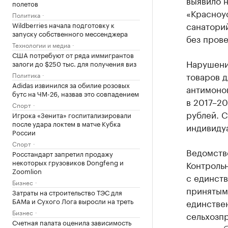
выявило 
полетов
«Красноус
Политика
санаторий
Wildberries начала подготовку к
запуску собственного мессенджера
без прове
Технологии и медиа
США потребуют от ряда иммигрантов
Нарушения
залоги до $250 тыс. для получения виз
товаров д
Политика
Adidas извинился за обилие розовых
антимоно
бутс на ЧМ-26, назвав это совпадением
в 2017–20
Спорт
рублей. С
Игрока «Зенита» госпитализировали
после удара локтем в матче Кубка
индивиду
России
Спорт
Ведомств
Росстандарт запретил продажу
некоторых грузовиков Dongfeng и
Контрольн
Zoomlion
с единст
Бизнес
принятым
Затраты на строительство ТЭС для
БАМа и Сухого Лога выросли на треть
единствен
Бизнес
сельхозпр
Счетная палата оценила зависимость