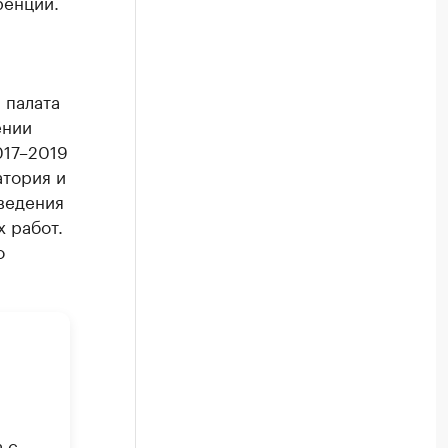
ренции.
 палата
ении
017–2019
атория и
ведения
х работ.
о
 с