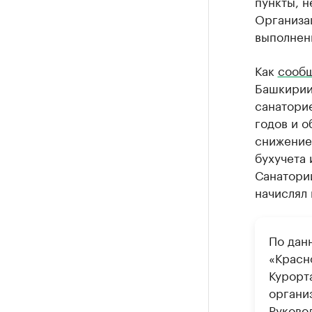
пункты, н
Организац
выполнен
Как
сооб
Башкирии 
санатори
годов и 
снижение
бухучета 
Санатори
начислял
По дан
«Красн
Курорт
органи
Руково