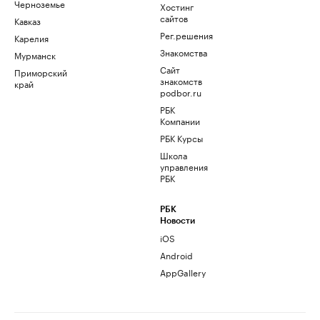
Черноземье
Хостинг
сайтов
Кавказ
Рег.решения
Карелия
Знакомства
Мурманск
Сайт
Приморский
знакомств
край
podbor.ru
РБК
Компании
РБК Курсы
Школа
управления
РБК
РБК
Новости
iOS
Android
AppGallery