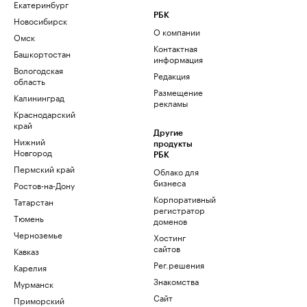
Екатеринбург
РБК
Новосибирск
О компании
Омск
Контактная
Башкортостан
информация
Вологодская
Редакция
область
Размещение
Калининград
рекламы
Краснодарский
край
Другие
Нижний
продукты
Новгород
РБК
Пермский край
Облако для
бизнеса
Ростов-на-Дону
Корпоративный
Татарстан
регистратор
Тюмень
доменов
Черноземье
Хостинг
сайтов
Кавказ
Рег.решения
Карелия
Знакомства
Мурманск
Сайт
Приморский