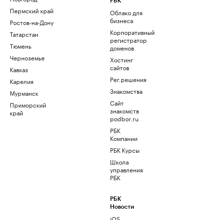
РБК
Пермский край
Облако для
бизнеса
Ростов-на-Дону
Корпоративный
Татарстан
регистратор
Тюмень
доменов
Черноземье
Хостинг
сайтов
Кавказ
Рег.решения
Карелия
Знакомства
Мурманск
Сайт
Приморский
знакомств
край
podbor.ru
РБК
Компании
РБК Курсы
Школа
управления
РБК
РБК
Новости
iOS