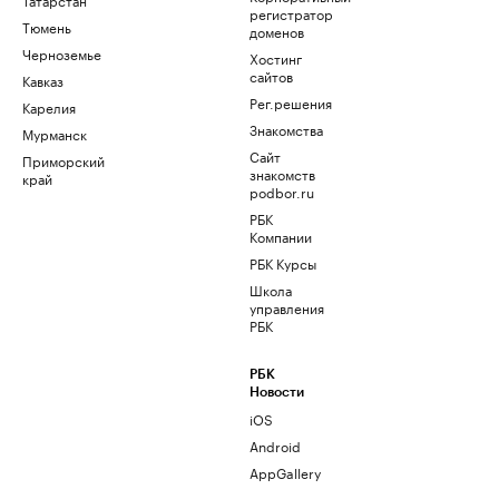
регистратор
Тюмень
доменов
Черноземье
Хостинг
сайтов
Кавказ
Рег.решения
Карелия
Знакомства
Мурманск
Сайт
Приморский
знакомств
край
podbor.ru
РБК
Компании
РБК Курсы
Школа
управления
РБК
РБК
Новости
iOS
Android
AppGallery