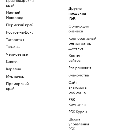
край
Другие
Нижний
продукты
Новгород
РБК
Пермский край
Облако для
бизнеса
Ростов-на-Дону
Корпоративный
Татарстан
регистратор
Тюмень
доменов
Черноземье
Хостинг
сайтов
Кавказ
Рег.решения
Карелия
Знакомства
Мурманск
Сайт
Приморский
знакомств
край
podbor.ru
РБК
Компании
РБК Курсы
Школа
управления
РБК