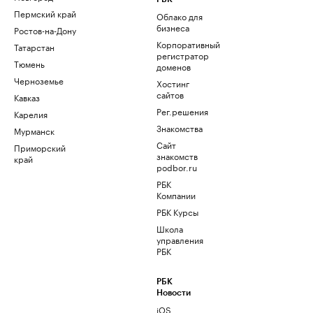
Пермский край
Облако для
бизнеса
Ростов-на-Дону
Корпоративный
Татарстан
регистратор
Тюмень
доменов
Черноземье
Хостинг
сайтов
Кавказ
Рег.решения
Карелия
Знакомства
Мурманск
Сайт
Приморский
знакомств
край
podbor.ru
РБК
Компании
РБК Курсы
Школа
управления
РБК
РБК
Новости
iOS