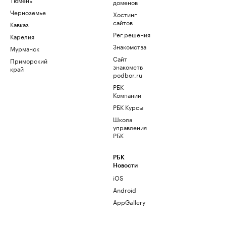
доменов
Черноземье
Хостинг
сайтов
Кавказ
Рег.решения
Карелия
Знакомства
Мурманск
Сайт
Приморский
знакомств
край
podbor.ru
РБК
Компании
РБК Курсы
Школа
управления
РБК
РБК
Новости
iOS
Android
AppGallery