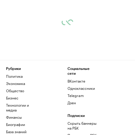
Рубрики
Социальные
сети
Политика
ВКонтакте
Экономика
Одноклассники
Общество
Telegram
Бизнес
Дзен
Технологии и
медиа
Финансы
Подписки
Скрыть баннеры
Биографии
на РБК
База знаний
Подписка на РБК