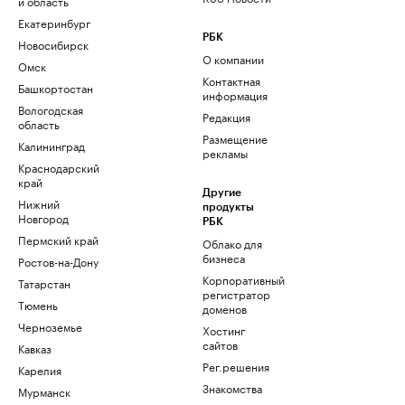
и область
Екатеринбург
РБК
Новосибирск
О компании
Омск
Контактная
Башкортостан
информация
Вологодская
Редакция
область
Размещение
Калининград
рекламы
Краснодарский
край
Другие
Нижний
продукты
Новгород
РБК
Пермский край
Облако для
бизнеса
Ростов-на-Дону
Корпоративный
Татарстан
регистратор
Тюмень
доменов
Черноземье
Хостинг
сайтов
Кавказ
Рег.решения
Карелия
Знакомства
Мурманск