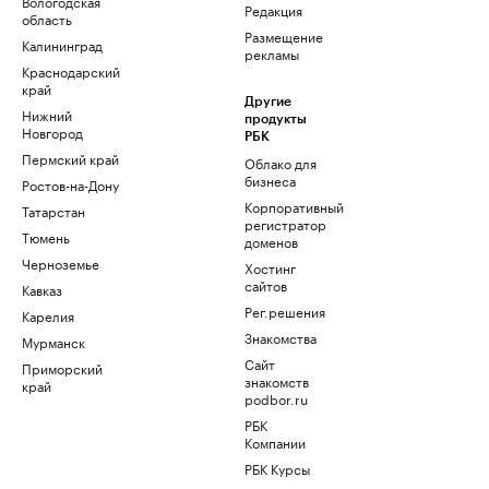
Вологодская
Редакция
область
Размещение
Калининград
рекламы
Краснодарский
край
Другие
Нижний
продукты
Новгород
РБК
Пермский край
Облако для
бизнеса
Ростов-на-Дону
Корпоративный
Татарстан
регистратор
Тюмень
доменов
Черноземье
Хостинг
сайтов
Кавказ
Рег.решения
Карелия
Знакомства
Мурманск
Сайт
Приморский
знакомств
край
podbor.ru
РБК
Компании
РБК Курсы