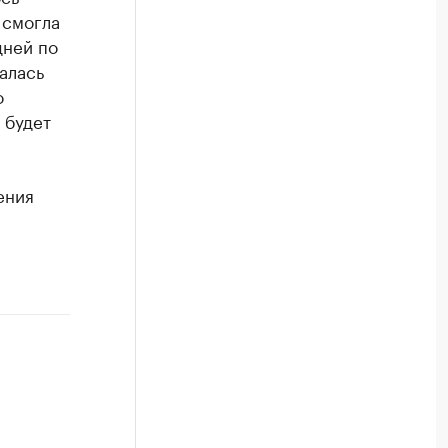
 смогла
дней по
алась
о
 будет
ения