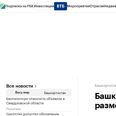
Подписка на РБК
Инвестиции
Мероприятия
Отрасли
Недви
РБК Курсы
РБК Life
Тренды
Визионеры
Национальные проекты
Горо
Спецпроекты СПб
Конференции СПб
Спецпроекты
Проверка конт
Башкортост
Все новости
Башкортостан
Весь мир
Башк
Беспилотную опасность объявили в
Свердловской области
разм
Политика
Синоптик допустил обновление