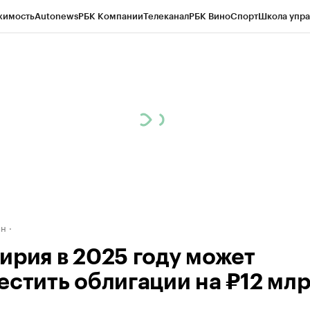
жимость
Autonews
РБК Компании
Телеканал
РБК Вино
Спорт
Школа упра
д
Стиль
Крипто
РБК Бизнес-среда
Дискуссионный клуб
Исследования
К
рагентов
Политика
Экономика
Бизнес
Технологии и медиа
Финансы
Рын
ан
ирия в 2025 году может
естить облигации на ₽12 мл