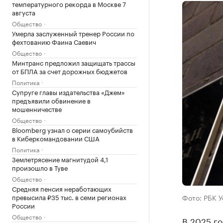
температурного рекорда в Москве 7
августа
Общество
Умерла заслуженный тренер России по
фехтованию Фаина Саевич
Общество
Минтранс предложил защищать трассы
от БПЛА за счет дорожных бюджетов
Политика
Супруге главы издательства «Джем»
предъявили обвинение в
мошенничестве
Общество
Bloomberg узнал о серии самоубийств
в Киберкомандовании США
Политика
Землетрясение магнитудой 4,1
произошло в Туве
Общество
Средняя пенсия неработающих
превысила ₽35 тыс. в семи регионах
Фото: РБК 
России
Общество
В 2025 го