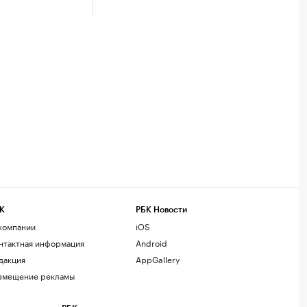
К
РБК Новости
компании
iOS
нтактная информация
Android
дакция
AppGallery
змещение рекламы