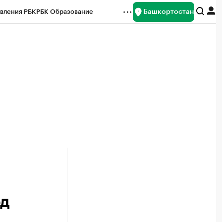
Башкортостан
вления РБК
РБК Образование
редитные рейтинги
Франшизы
Газета
ок наличной валюты
рд