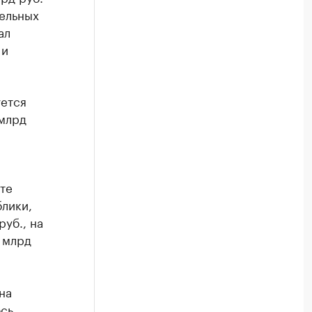
ельных
ал
 и
уется
 млрд
те
лики,
руб., на
9 млрд
на
ось