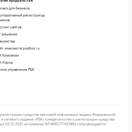
угие продукты РБК
лако для бизнеса
рпоративный регистратор
менов
стинг сайтов
г.решения
акомства
йт знакомств podbor.ru
К Компании
К Курсы
ола управления РБК
регистрации средства массовой информации выдано Федеральной
и сетевого издания «РБК» (свидетельство о регистрации средства
ор) 03.12.2021 за номером ЭЛ №ФС77-82385) сопровождаются