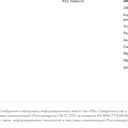
RSS Новости
Др
Об
Ко
до
Хо
Ре
Зн
Са
РБ
РБ
Шк
ения и материалы информационного агентства «РБК» (свидетельство о 
овых коммуникаций (Роскомнадзор) 09.12.2015 за номером ИА №ФС77-63848) 
 связи, информационных технологий и массовых коммуникаций (Роскомнадз