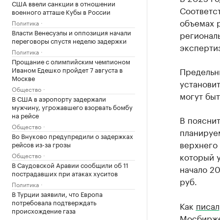
США ввели санкции в отношении
Соответс
военного атташе Кубы в России
объемах 
Политика
Власти Венесуэлы и оппозиция начали
регионал
переговоры спустя неделю задержки
эксперти
Политика
Прощание с олимпийским чемпионом
Иваном Едешко пройдет 7 августа в
Предельн
Москве
установит
Общество
могут быт
В США в аэропорту задержали
мужчину, угрожавшего взорвать бомбу
на рейсе
В пояснит
Общество
планируе
Во Внуково предупредили о задержках
верхнего 
рейсов из-за грозы
который у
Общество
В Саудовской Аравии сообщили об 11
начало 20
пострадавших при атаках хуситов
руб.
Политика
В Турции заявили, что Европа
потребовала подтверждать
Как
писал
происхождение газа
Мосбирже 