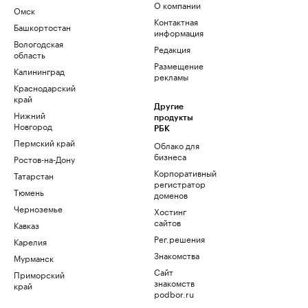
О компании
Омск
Контактная
Башкортостан
информация
Вологодская
Редакция
область
Размещение
Калининград
рекламы
Краснодарский
край
Другие
Нижний
продукты
Новгород
РБК
Пермский край
Облако для
бизнеса
Ростов-на-Дону
Корпоративный
Татарстан
регистратор
Тюмень
доменов
Черноземье
Хостинг
сайтов
Кавказ
Рег.решения
Карелия
Знакомства
Мурманск
Сайт
Приморский
знакомств
край
podbor.ru