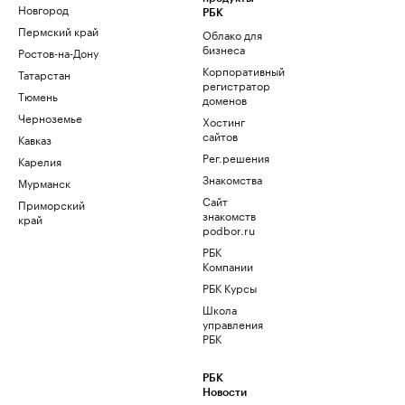
Новгород
РБК
Пермский край
Облако для
бизнеса
Ростов-на-Дону
Корпоративный
Татарстан
регистратор
Тюмень
доменов
Черноземье
Хостинг
сайтов
Кавказ
Рег.решения
Карелия
Знакомства
Мурманск
Сайт
Приморский
знакомств
край
podbor.ru
РБК
Компании
РБК Курсы
Школа
управления
РБК
РБК
Новости