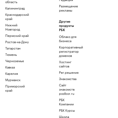
область
Размещение
Калининград
рекламы
Краснодарский
край
Другие
Нижний
продукты
Новгород
РБК
Пермский край
Облако для
бизнеса
Ростов-на-Дону
Корпоративный
Татарстан
регистратор
Тюмень
доменов
Черноземье
Хостинг
сайтов
Кавказ
Рег.решения
Карелия
Знакомства
Мурманск
Сайт
Приморский
знакомств
край
podbor.ru
РБК
Компании
РБК Курсы
Школа