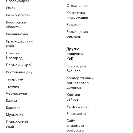
Новосибирск
О компании
Омск
Контактная
Башкортостан
информация
Вологодская
Редакция
область
Размещение
Калининград
рекламы
Краснодарский
край
Другие
Нижний
продукты
Новгород
РБК
Пермский край
Облако для
бизнеса
Ростов-на-Дону
Корпоративный
Татарстан
регистратор
Тюмень
доменов
Черноземье
Хостинг
сайтов
Кавказ
Рег.решения
Карелия
Знакомства
Мурманск
Сайт
Приморский
знакомств
край
podbor.ru