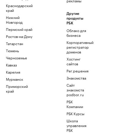
рекламы
Краснодарский
край
Другие
Нижний
продукты
Новгород
РБК
Пермский край
Облако для
бизнеса
Ростов-на-Дону
Корпоративный
Татарстан
регистратор
Тюмень
доменов
Черноземье
Хостинг
сайтов
Кавказ
Рег.решения
Карелия
Знакомства
Мурманск
Сайт
Приморский
знакомств
край
podbor.ru
РБК
Компании
РБК Курсы
Школа
управления
РБК