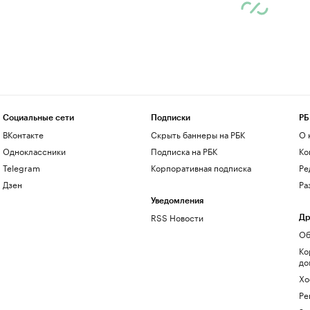
Социальные сети
Подписки
РБ
ВКонтакте
Скрыть баннеры на РБК
О 
Одноклассники
Подписка на РБК
Ко
Telegram
Корпоративная подписка
Ре
Дзен
Ра
Уведомления
RSS Новости
Др
Об
Ко
до
Хо
Ре