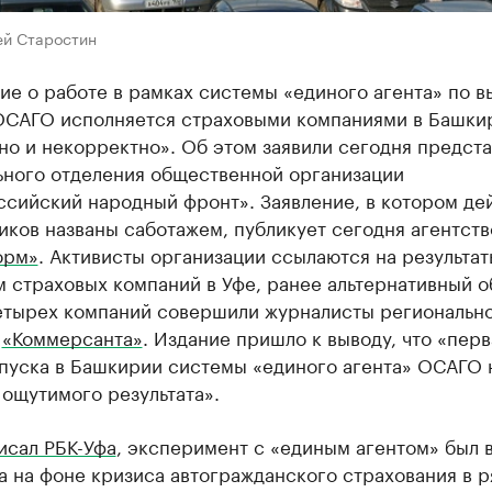
ей Старостин
е о работе в рамках системы «единого агента» по в
ОСАГО исполняется страховыми компаниями в Башки
о и некорректно». Об этом заявили сегодня предст
ьного отделения общественной организации
сийский народный фронт». Заявление, в котором де
ков названы саботажем, публикует сегодня агентств
орм»
. Активисты организации ссылаются на результа
 страховых компаний в Уфе, ранее альтернативный о
етырех компаний совершили журналисты региональн
и
«Коммерсанта»
. Издание пришло к выводу, что «перв
апуска в Башкирии системы «единого агента» ОСАГО 
ощутимого результата».
исал РБК-Уфа
, эксперимент с «единым агентом» был 
а на фоне кризиса автогражданского страхования в р