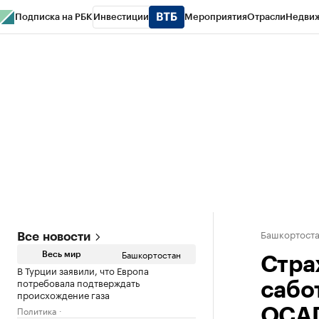
Подписка на РБК
Инвестиции
Мероприятия
Отрасли
Недви
РБК Курсы
РБК Life
Тренды
Визионеры
Национальные проекты
Горо
Спецпроекты СПб
Конференции СПб
Спецпроекты
Проверка конт
Башкортост
Все новости
Башкортостан
Весь мир
Стра
В Турции заявили, что Европа
потребовала подтверждать
сабо
происхождение газа
Политика
ОСА