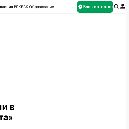
Башкортостан
вления РБК
РБК Образование
редитные рейтинги
Франшизы
Газета
ок наличной валюты
и в
та»