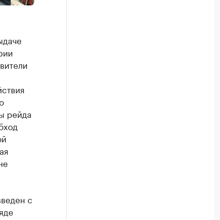
ыдаче
рии
авители
йствия
о
ты рейда
бход
ой
ая
не
введен с
яде