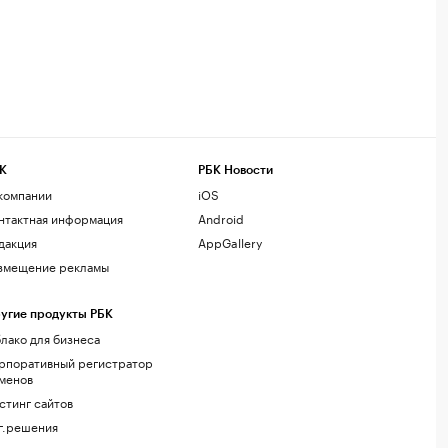
К
РБК Новости
компании
iOS
нтактная информация
Android
дакция
AppGallery
змещение рекламы
угие продукты РБК
лако для бизнеса
рпоративный регистратор
менов
стинг сайтов
г.решения