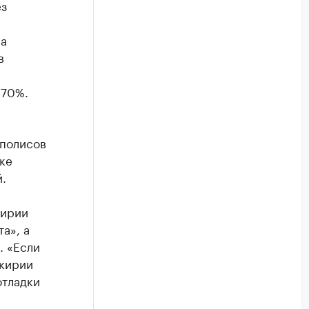
ез
на
в
270%.
 полисов
ке
.
кирии
а», а
. «Если
шкирии
отладки