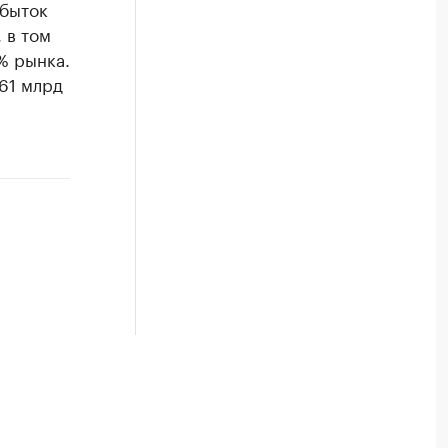
убыток
 в том
% рынка.
61 млрд