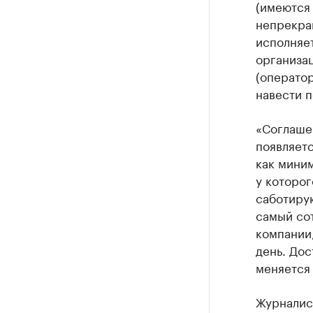
(имеются 
непрекра
исполняет
организа
(оператор
навести п
«Соглашен
появляетс
как мини
у которог
саботирую
самый со
компании,
день. Дос
меняется 
Журналис