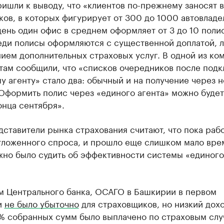
ришли к выводу, что «клиентов по-прежнему заносят 
ов, в которых фигурирует от 300 до 1000 автовладе
день один офис в среднем оформляет от 3 до 10 поли
еди полисы оформляются с существенной доплатой, л
ием дополнительных страховых услуг. В одной из ко
там сообщили, что «списков очередников после под
у агенту» стало два: обычный и на получение через 
Оформить полис через «единого агента» можно будет
онца сентября».
ставители рынка страхования считают, что пока раб
тложенного спроса, и прошло еще слишком мало вре
жно было судить об эффективности системы «единого
м Центрального банка, ОСАГО в Башкирии в первом
и
не было убыточно
для страховщиков, но низкий дох
7% собранных сумм было выплачено по страховым слу