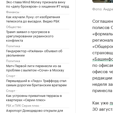
Экс-глава Mind Money признала вину
по «делу брокеров» о хищении ₽7 млрд
Фото: Андр
Финансы
Как изучали Луну: от изобретения
Соглашени
телескопа до высадки. Видео РБК
полисов 
Общество
Трамп заявил о прогрессе в
«формальн
урегулировании украинского
регионал
конфликта
«Общерос
Политика
Гендиректор «ИжАвиа» объявил об
страховщи
увольнении
«Башинф
Политика
по офисам
Матч Первой лиги перенесли из-за
проблем с вылетом «Сочи» в Москву
офисов ч
Спорт
редакци
Перешедший в «Лидс» Траффорд стал
неделя з
самым дорогим британским вратарем
принесла 
Спорт
Как устроены приватные террасы в
квартирах «Серии плюс»
Как уже
п
РБК и ПИК Серия плюс
30 август
Аэропорт Домодедово открыли для