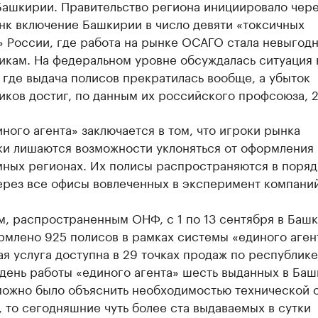
Башкирии. Правительство региона инициировало чер
нк включение Башкирии в число девяти «токсичных
 России, где работа на рынке ОСАГО стала невыгод
икам. На федеральном уровне обсуждалась ситуация 
 где выдача полисов прекратилась вообще, а убыток
иков достиг, по данным их российского профсоюза, 
ного агента» заключается в том, что игроки рынка
ки лишаются возможности уклоняться от оформления
мных регионах. Их полисы распространяются в поряд
ерез все офисы вовлеченных в эксперимент компаний
м, распространенным ОНФ, с 1 по 13 сентября в Баш
млено 925 полисов в рамках системы «единого агент
ая услуга доступна в 29 точках продаж по республике
 день работы «единого агента» шесть выданных в Ба
можно было объяснить необходимостью технической 
 то сегодняшние чуть более ста выдаваемых в сутки