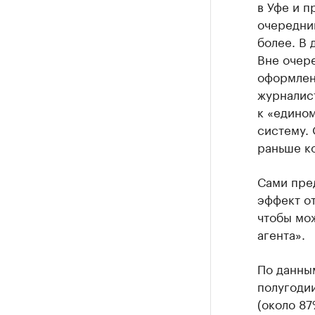
в Уфе и п
очередник
более. В 
Вне очер
оформлен
журналис
к «едином
систему. 
раньше к
Сами пред
эффект о
чтобы мо
агента».
По данны
полугоди
(около 8