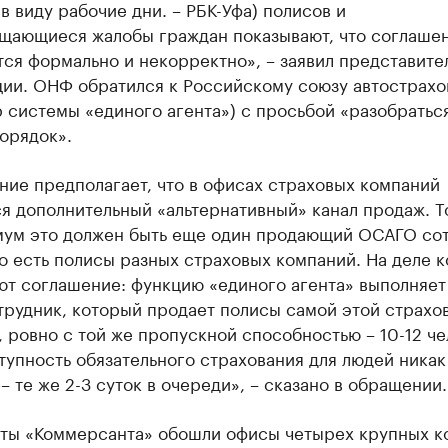
в виду рабочие дни. – РБК-Уфа) полисов и
щающиеся жалобы граждан показывают, что соглаше
ся формально и некорректно», – заявил представите
ции. ОНФ обратился к Российскому союзу автострах
 системы «единого агента») с просьбой «разобратьс
орядок».
ие предполагает, что в офисах страховых компаний
я дополнительный «альтернативный» канал продаж. Т
мум это должен быть еще один продающий ОСАГО сот
о есть полисы разных страховых компаний. На деле 
т соглашение: функцию «единого агента» выполняет
трудник, который продает полисы самой этой страхо
 ровно с той же пропускной способностью – 10-12 че
тупность обязательного страхования для людей никак
– те же 2-3 суток в очереди», – сказано в обращении.
ты «Коммерсанта» обошли офисы четырех крупных к