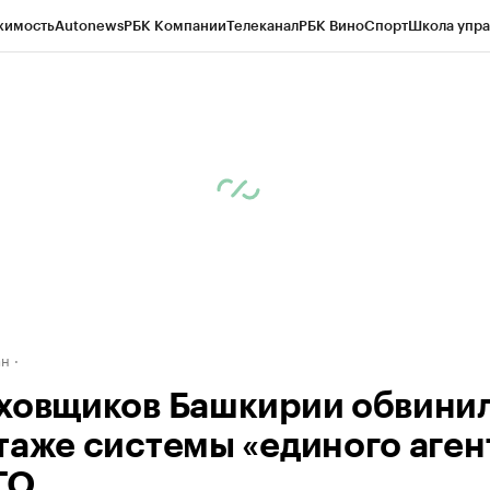
жимость
Autonews
РБК Компании
Телеканал
РБК Вино
Спорт
Школа упра
д
Стиль
Крипто
РБК Бизнес-среда
Дискуссионный клуб
Исследования
К
рагентов
Политика
Экономика
Бизнес
Технологии и медиа
Финансы
Рын
ан
ховщиков Башкирии обвинил
таже системы «единого аген
ГО