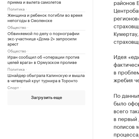
районов 
приема и вылета самолетов
Политика
Центроба
Женщина и ребенок погибли во время
регионов»
непогоды в Смоленске
страховщ
Общество
Кумертау,
Обвиняемой по делу о порнографии
экс-участнице «Дома-2» запросили
страховщ
арест
Общество
Идея «еди
Иран сообщил об «операции против
целей врага» в Ормузском проливе
фактичес
Политика
в пробле
Шнайдер обыграла Калинскую и вышла
жребия ч
в четвертый круг турнира в Торонто
Спорт
По данны
Загрузить еще
было офор
всего так
в первый
полисов 
процесса,