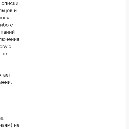
в списки
льцев и
сов».
ибо с
мпаний
ключения
новую
 не
отает
мени,
од
чаям) не