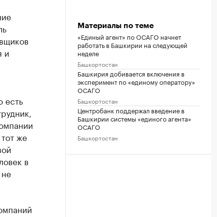
ние
Материалы по теме
ль
«Единый агент» по ОСАГО начнет
овщиков
работать в Башкирии на следующей
я и
неделе
Башкортостан
Башкирия добивается включения в
эксперимент по «единому оператору»
ОСАГО
о есть
Башкортостан
Центробанк поддержал введение в
рудник,
Башкирии системы «единого агента»
компании
ОСАГО
 тот же
Башкортостан
вой
ловек в
 не
омпаний