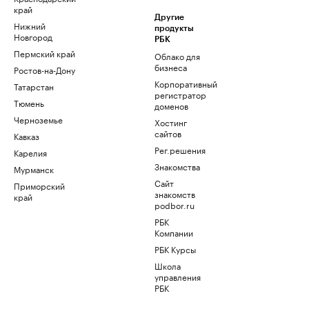
край
Другие
Нижний
продукты
Новгород
РБК
Пермский край
Облако для
бизнеса
Ростов-на-Дону
Корпоративный
Татарстан
регистратор
Тюмень
доменов
Черноземье
Хостинг
сайтов
Кавказ
Рег.решения
Карелия
Знакомства
Мурманск
Сайт
Приморский
знакомств
край
podbor.ru
РБК
Компании
РБК Курсы
Школа
управления
РБК