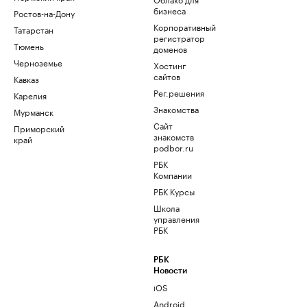
бизнеса
Ростов-на-Дону
Корпоративный
Татарстан
регистратор
Тюмень
доменов
Черноземье
Хостинг
сайтов
Кавказ
Рег.решения
Карелия
Знакомства
Мурманск
Сайт
Приморский
знакомств
край
podbor.ru
РБК
Компании
РБК Курсы
Школа
управления
РБК
РБК
Новости
iOS
Android