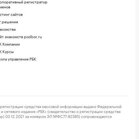
рпоративный регистратор
менов
стинг сайтов
г.решения
акомства
йт знакомств podbor.ru
К Компании
К Курсы
ола управления РБК
регистрации средства массовой информации выдано Федеральной
и сетевого издания «РБК» (свидетельство о регистрации средства
ор) 03.12.2021 за номером ЭЛ №ФС77-82385) сопровождаются