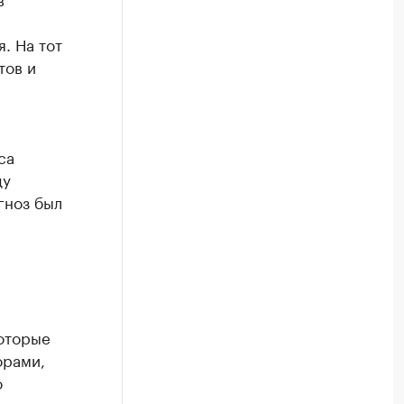
. На тот
тов и
са
ду
гноз был
которые
орами,
о