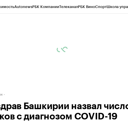
жимость
Autonews
РБК Компании
Телеканал
РБК Вино
Спорт
Школа упра
д
Стиль
Крипто
РБК Бизнес-среда
Дискуссионный клуб
Исследования
К
рагентов
Политика
Экономика
Бизнес
Технологии и медиа
Финансы
Рын
ан
драв Башкирии назвал числ
ков с диагнозом COVID-19