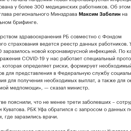
ована у более 300 медицинских работников. Об этом
глава регионального Минздрава
на
Максим Забелин
ьном брифинге.
рством здравоохранения РБ совместно с Фондом
го страхования ведется реестр данных работников. 
0 заразилось новой коронавирусной инфекцией. По к
ражения COVID-19 у нас работает специальный прото
, которая определяет риски, формирует необходимый
ов для представления в Федеральную службу социаль
ия для получения необходимых выплат, а также для о
мой медпомощи», — сказал министр.
ве пояснили, что не менее трети заболевших – сотр
 Куватова. РБК Уфа обратился с запросом о данных п
, где заразились врачи.
публиканская клиническая больница имени Куватова 