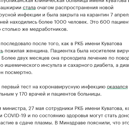
Башкирии
стала
очагом распространения новой
усной инфекции и была закрыта на карантин 7 апреля
ней находились более 1000 человек. Это 600 пациен
 столько же медработников.
последовало после того, как в РКБ имени Куватова
сь
пожилая женщина. Пациентка была носителем виру
 Более двух месяцев она проходила лечение по пово
 ишемического инсульта и сахарного диабета, а диа
ен посмертно.
я первый тест на коронавирусную инфекцию
оказался
ьным у 170 врачей и пациентов больницы.
 министра, 27 мая сотрудники РКБ имени Куватова, 
 COVID-19 и по состоянию здоровья могут стать дон
астие в сдаче плазмы. В Минздраве пояснили, что эт