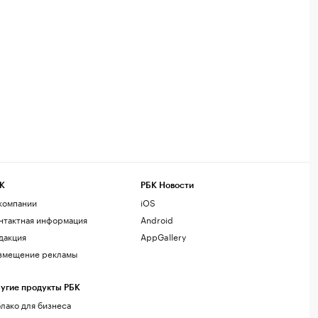
К
РБК Новости
компании
iOS
нтактная информация
Android
дакция
AppGallery
змещение рекламы
угие продукты РБК
лако для бизнеса