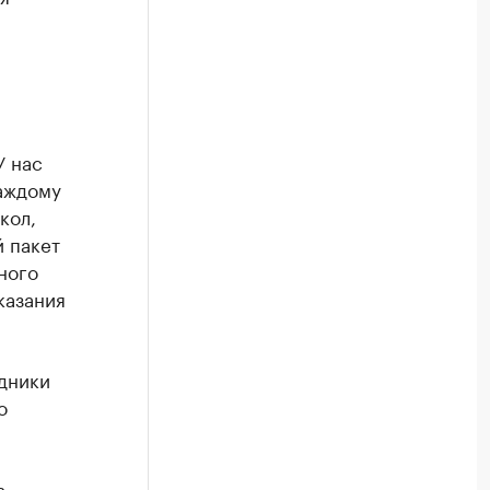
У нас
аждому
кол,
 пакет
ного
казания
удники
о
в