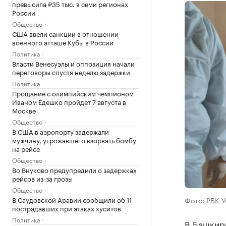
превысила ₽35 тыс. в семи регионах
России
Общество
США ввели санкции в отношении
военного атташе Кубы в России
Политика
Власти Венесуэлы и оппозиция начали
переговоры спустя неделю задержки
Политика
Прощание с олимпийским чемпионом
Иваном Едешко пройдет 7 августа в
Москве
Общество
В США в аэропорту задержали
мужчину, угрожавшего взорвать бомбу
на рейсе
Общество
Во Внуково предупредили о задержках
рейсов из-за грозы
Общество
В Саудовской Аравии сообщили об 11
Фото: РБК 
пострадавших при атаках хуситов
Политика
В Башкир