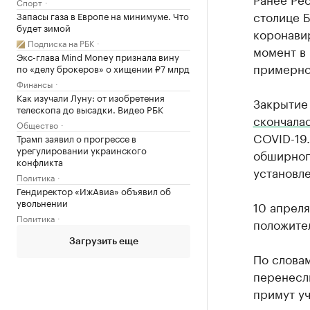
Спорт
столице 
Запасы газа в Европе на минимуме. Что
будет зимой
коронавир
Подписка на РБК
момент в 
Экс-глава Mind Money признала вину
примерно
по «делу брокеров» о хищении ₽7 млрд
Финансы
Как изучали Луну: от изобретения
Закрытие 
телескопа до высадки. Видео РБК
скончала
Общество
COVID-19.
Трамп заявил о прогрессе в
урегулировании украинского
обширного
конфликта
установл
Политика
Гендиректор «ИжАвиа» объявил об
увольнении
10 апрел
Политика
положител
Загрузить еще
По словам
перенесли
примут уч