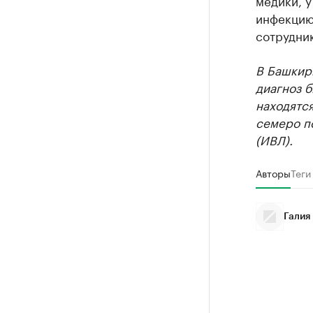
медики, у
инфекцию 
сотрудни
В Башкири
диагноз б
находятся
семеро п
(ИВЛ).
Авторы
Теги
Галия