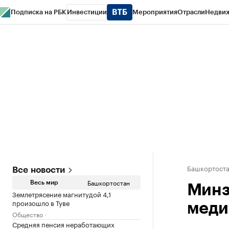
Подписка на РБК
Инвестиции
Мероприятия
Отрасли
Недви
РБК Курсы
РБК Life
Тренды
Визионеры
Национальные проекты
Горо
Спецпроекты СПб
Конференции СПб
Спецпроекты
Проверка конт
Башкортост
Все новости
Башкортостан
Весь мир
Минз
Землетрясение магнитудой 4,1
произошло в Туве
меди
Общество
Средняя пенсия неработающих