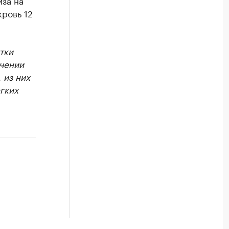
иза на
ровь 12
тки
ечении
 из них
гких