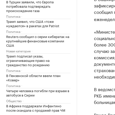
В Турции заявили, что Европа
зафиксир
потребовала подтверждать
происхождение газа
сообщил 
Политика
еженедел
Трамп заявил, что США «тоже
нуждаются» в ракетах для Patriot
«Министе
Политика
Reuters сообщил о серии кибератак на
социально
крупнейшие финансовые компании
более 30
США
случаю за
Новая категория
Трамп подписал указы,
комиссия
ограничивающие право на
документ
гражданство по рождению
страхован
Политика
В Пензенской области ввели план
необходи
«Ковер»
Политика
В ведомст
Четыре человека погибли при взрыве в
РКБ имени
автобусе в Сирии
Общество
больницам
В Африке поддержали Инфантино
после скандала с продажей прав ЧМ
Ранее Рес