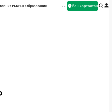
Башкортостан
вления РБК
РБК Образование
редитные рейтинги
Франшизы
Газета
ок наличной валюты
о