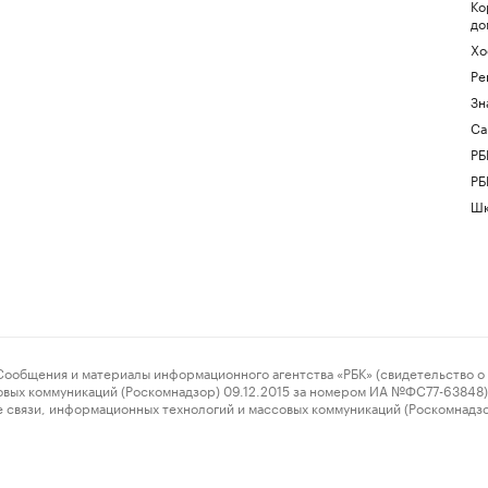
Ко
до
Хо
Ре
Зн
Са
РБ
РБ
Шк
ения и материалы информационного агентства «РБК» (свидетельство о 
овых коммуникаций (Роскомнадзор) 09.12.2015 за номером ИА №ФС77-63848) 
 связи, информационных технологий и массовых коммуникаций (Роскомнадз