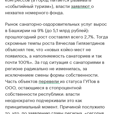
«событийный туризм»), власти
заявляют
о
нехватке номерного фонда.
Рынок санаторно-оздоровительных услуг вырос
в Башкирии на 9% (до 5,1 млрд рублей):
прошлогодний рост составлял всего 2,7%. Тогда
скромные темпы роста Вячеслав Гилязетдинов
объяснял тем, что «новых койко-мест не
появилось, а наполняемость санаториев и так
почти 100%». За год ситуация с санаториями в
регионе радикально не изменилась, за
исключением смены формы собственности.
Часть объектов
перевели
из статуса ГУПов в
ООО, остающиеся в стопроцентной
собственности республики: власти
неоднократно подчеркивали это как
принципиальный момент. Причиной послужило
то, что, по
заявлению
главы региона, «сегодня