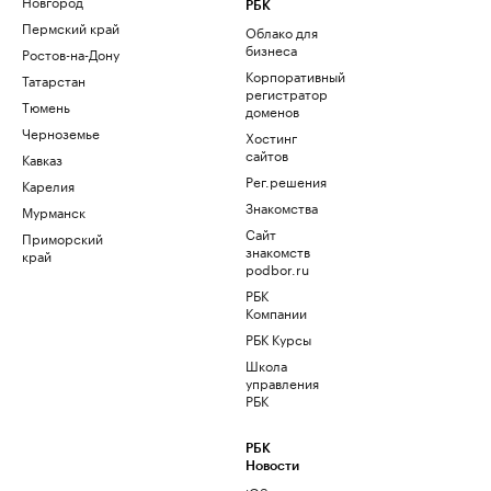
Новгород
РБК
Пермский край
Облако для
бизнеса
Ростов-на-Дону
Корпоративный
Татарстан
регистратор
Тюмень
доменов
Черноземье
Хостинг
сайтов
Кавказ
Рег.решения
Карелия
Знакомства
Мурманск
Сайт
Приморский
знакомств
край
podbor.ru
РБК
Компании
РБК Курсы
Школа
управления
РБК
РБК
Новости