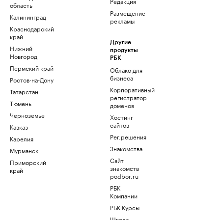
Редакция
область
Размещение
Калининград
рекламы
Краснодарский
край
Другие
Нижний
продукты
Новгород
РБК
Пермский край
Облако для
бизнеса
Ростов-на-Дону
Корпоративный
Татарстан
регистратор
Тюмень
доменов
Черноземье
Хостинг
сайтов
Кавказ
Рег.решения
Карелия
Знакомства
Мурманск
Сайт
Приморский
знакомств
край
podbor.ru
РБК
Компании
РБК Курсы
Школа