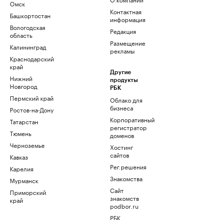
Омск
Контактная
Башкортостан
информация
Вологодская
Редакция
область
Размещение
Калининград
рекламы
Краснодарский
край
Другие
Нижний
продукты
Новгород
РБК
Пермский край
Облако для
бизнеса
Ростов-на-Дону
Корпоративный
Татарстан
регистратор
Тюмень
доменов
Черноземье
Хостинг
сайтов
Кавказ
Рег.решения
Карелия
Знакомства
Мурманск
Сайт
Приморский
знакомств
край
podbor.ru
РБК