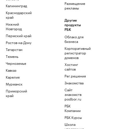
Размещение
Калининград
рекламы
Краснодарский
край
Другие
Нижний
продукты
Новгород
РБК
Пермский край
Облако для
бизнеса
Ростов-на-Дону
Корпоративный
Татарстан
регистратор
Тюмень
доменов
Черноземье
Хостинг
сайтов
Кавказ
Рег.решения
Карелия
Знакомства
Мурманск
Сайт
Приморский
знакомств
край
podbor.ru
РБК
Компании
РБК Курсы
Школа
управления