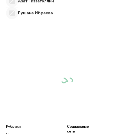
Азат Гиззатуллин
Рушана Ибраева
Рубрики
Социальные
сети
Политика